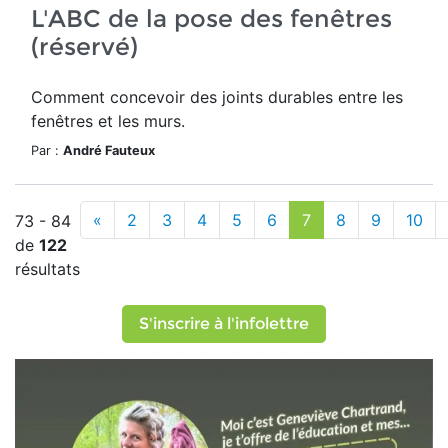
L'ABC de la pose des fenêtres
(réservé)
Comment concevoir des joints durables entre les
fenêtres et les murs.
Par :
André Fauteux
«
2
3
4
5
6
7
8
9
10
73 - 84
de
122
résultats
S'inscrire à l'infolettre