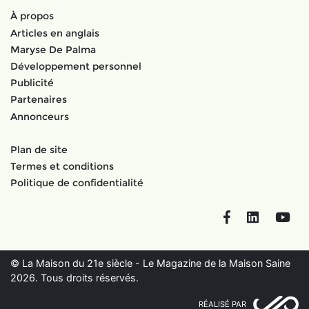
À propos
Articles en anglais
Maryse De Palma
Développement personnel
Publicité
Partenaires
Annonceurs
Plan de site
Termes et conditions
Politique de confidentialité
Facebook
LinkedIn
You
© La Maison du 21e siècle - Le Magazine de la Maison Saine
2026. Tous droits réservés.
RÉALISÉ PAR