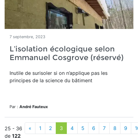
7 septembre, 2023
L’isolation écologique selon
Emmanuel Cosgrove (réservé)
Inutile de surisoler si on n’applique pas les
principes de la science du bâtiment
Par :
André Fauteux
«
1
2
3
4
5
6
7
8
9
1
25 - 36
de
122