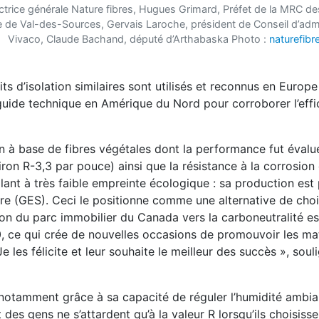
ctrice générale Nature fibres, Hugues Grimard, Préfet de la MRC de
e de Val-des-Sources, Gervais Laroche, président de Conseil d’admi
Vivaco, Claude Bachand, député d’Arthabaska
Photo :
naturefib
s d’isolation similaires sont utilisés et reconnus en Europe
guide technique en Amérique du Nord pour corroborer l’effic
 à base de fibres végétales dont la performance fut évalu
viron R-3,3 par pouce) ainsi que la résistance à la corrosion 
solant à très faible empreinte écologique : sa production est
re (GES). Ceci le positionne comme une alternative de cho
ion du parc immobilier du Canada vers la
carboneutralité e
, ce qui crée de
nouvelles occasions de promouvoir les ma
Je les félicite et leur souhaite le meilleur des succès », soul
 notamment grâce à sa capacité de réguler l’humidité ambia
es gens ne s’attardent qu’à la valeur R lorsqu’ils choisisse