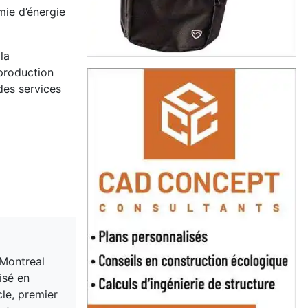
mie d’énergie
la
 production
des services
 Montreal
isé en
cle, premier