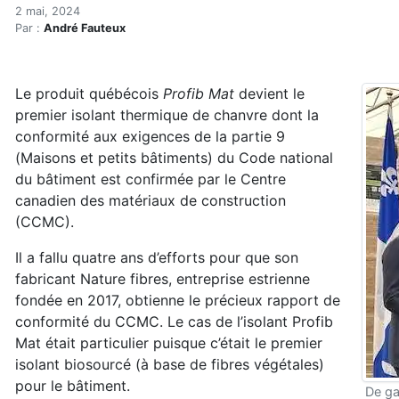
Le premier isolant de cha
Accueil
2 mai, 2024
Par :
André Fauteux
Articles
Consommation
Le premier isolant de chanvre conforme au Code du 
Le produit québécois
Profib Mat
devient le
premier isolant thermique de chanvre dont la
conformité aux exigences de la partie 9
(Maisons et petits bâtiments) du Code national
du bâtiment est confirmée par le Centre
canadien des matériaux de construction
(CCMC).
Il a fallu quatre ans d’efforts pour que son
fabricant Nature fibres, entreprise estrienne
fondée en 2017, obtienne le précieux rapport de
conformité du CCMC. Le cas de l’isolant Profib
Mat était particulier puisque c’était le premier
isolant biosourcé (à base de fibres végétales)
pour le bâtiment.
De ga