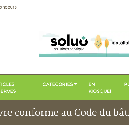
nier
onceurs
ICLES
CATÉGORIES
EN
P
SERVÉS
KIOSQUE!
nvre conforme au Code du bâ