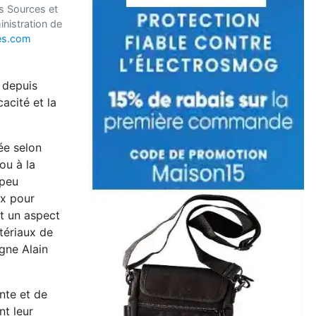
s Sources et
nistration de
res.com
 depuis
acité et la
ée selon
ou à la
 peu
ix
pour
st un aspect
tériaux de
igne Alain
nte et de
nt leur