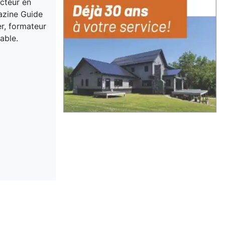
acteur en
gazine Guide
er, formateur
able.