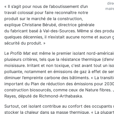
dire
« Il s’agit pour nous de l’aboutissement d’un
mair
travail colossal pour faire reconnaître notre
produit sur le marché de la construction,
explique Christiane Bérubé, directrice générale
du fabricant basé à Val-des-Sources. Même si des produit
quelques décennies, il n’existait aucune norme et aucun 
sécurité du produit. »
Le
Profib Mat
est même le premier isolant nord-américain
plusieurs critères, tels que la résistance thermique (d’en
moisissure. Irritant et non toxique, c'est avant tout un i
polluante, notamment en émissions de gaz à effet de ser
diminuer l’empreinte carbone des bâtiments. « La transit
important du Plan de réduction des émissions pour 2030
construction biosourcés, comme ceux de Nature
fibres. 
Rayes, député de Richmond-Arthabaska.
Surtout, cet isolant contribue au confort des occupants
stocker la chaleur dans sa masse thermique. « La plupart d