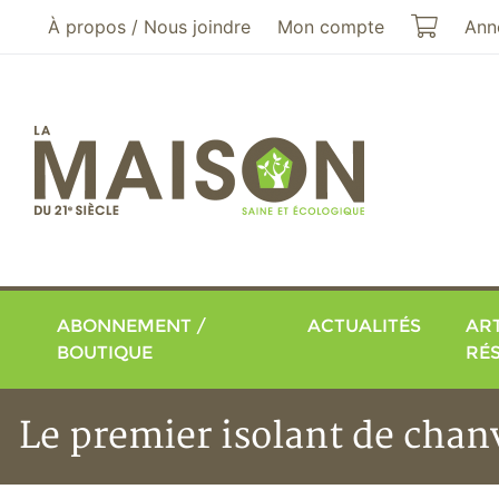
Aller au menu principal
Aller au contenu principal
Mon pa
À propos / Nous joindre
Mon compte
Ann
ABONNEMENT /
ACTUALITÉS
ART
BOUTIQUE
RÉ
Le premier isolant de cha