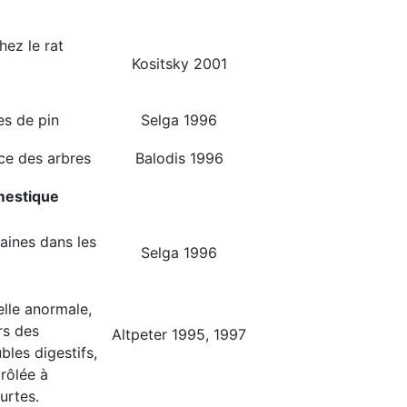
hez le rat
Kositsky 2001
es de pin
Selga 1996
ce des arbres
Balodis 1996
omestique
aines dans les
Selga 1996
elle anormale,
rs des
Altpeter 1995, 1997
bles digestifs,
rôlée à
urtes.