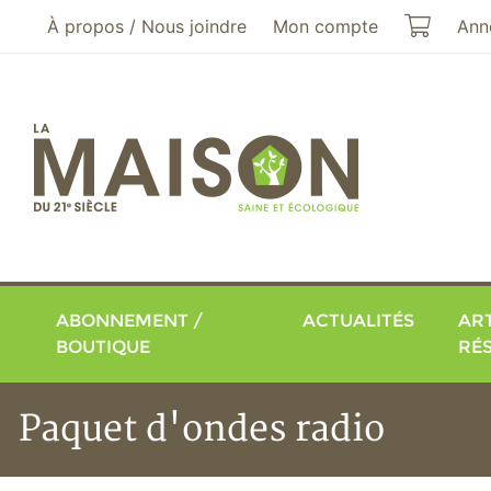
Aller au menu principal
Aller au contenu principal
Mon pa
À propos / Nous joindre
Mon compte
Ann
ABONNEMENT /
ACTUALITÉS
ART
BOUTIQUE
RÉ
Paquet d'ondes radio