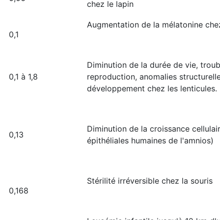
chez le lapin
Augmentation de la mélatonine che
0,1
Diminution de la durée de vie, troub
0,1 à 1,8
reproduction, anomalies structurell
développement chez les lenticules.
Diminution de la croissance cellulair
0,13
épithéliales humaines de l'amnios)
Stérilité irréversible chez la souris
0,168