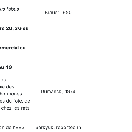
ius fabus
Brauer 1950
ire 2G, 3G ou
mmercial ou
 ou 4G
 du
hie des
Dumanskij 1974
d'hormones
es du foie, de
 chez les rats
on de l'EEG
Serkyuk, reported in