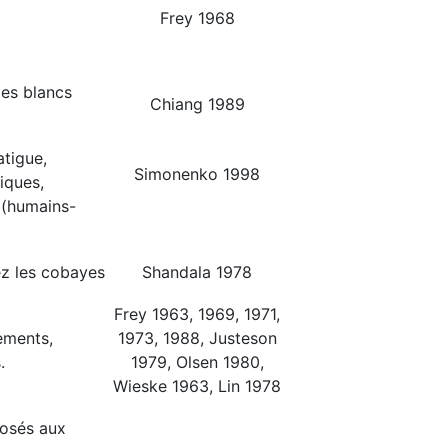
Frey 1968
les blancs
Chiang 1989
atigue,
Simonenko 1998
iques,
n (humains-
ez les cobayes
Shandala 1978
Frey 1963, 1969, 1971,
nements,
1973, 1988, Justeson
.
1979, Olsen 1980,
Wieske 1963, Lin 1978
posés aux