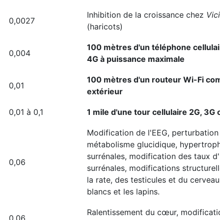
Inhibition de la croissance chez
Vic
0,0027
(haricots)
100 mètres d'un téléphone cellula
0,004
4G à puissance maximale
100 mètres d'un routeur Wi-Fi co
0,01
extérieur
0,01 à 0,1
1 mile d'une tour cellulaire 2G, 3G
Modification de l'EEG, perturbation
métabolisme glucidique, hypertrop
surrénales, modification des taux 
0,06
surrénales, modifications structurell
la rate, des testicules et du cerveau
blancs et les lapins.
Ralentissement du cœur, modificati
0,06