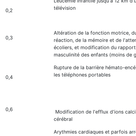
Leucémie infantile jusqu'à 12 km d'
télévision
0,2
Altération de la fonction motrice, 
0,3
réaction, de la mémoire et de l'atte
écoliers, et modification du rappor
masculinité des enfants (moins de 
Rupture de la barrière hémato-encé
les téléphones portables
0,4
0,6
Modification de l'efflux d'ions calc
cérébral
Arythmies cardiaques et parfois ar