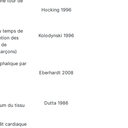
une tour de
Hocking 1996
du temps de
Kolodynski 1996
ntion des
t de
garçons)
phalique par
Eberhardt 2008
Dutta 1986
ium du tissu
rêt cardiaque