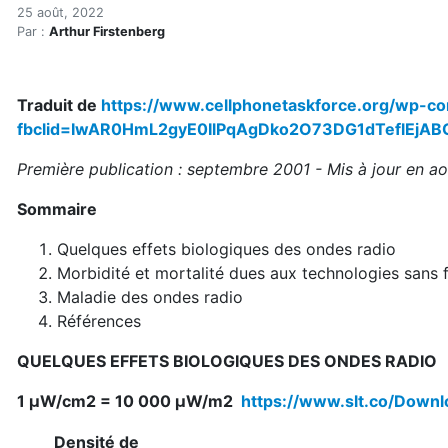
Paquet d'ondes radio
Accueil
25 août, 2022
Par :
Arthur Firstenberg
Articles
Électrosmog
Paquet d'ondes radio
Traduit de
https://www.cellphonetaskforce.org/wp-c
fbclid=IwAR0HmL2gyE0IlPqAgDko2O73DG1dTeflEjA
Première publication : septembre 2001 - Mis à jour en a
Sommaire
Quelques effets biologiques des ondes radio
Morbidité et mortalité dues aux technologies sans f
Maladie des ondes radio
Références
QUELQUES EFFETS BIOLOGIQUES DES ONDES RADIO
1 μW/cm2 = 10 000 μW/m2
https://www.slt.co/Downl
Densité de