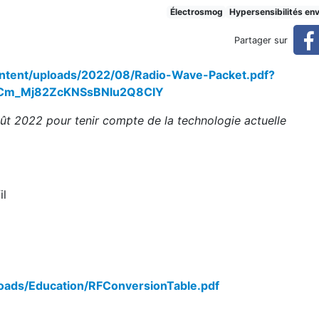
Électrosmog
Hypersensibilités en
Partager sur
ontent/uploads/2022/08/Radio-Wave-Packet.pdf?
BCm_Mj82ZcKNSsBNlu2Q8CIY
oût 2022 pour tenir compte de la technologie actuelle
il
oads/Education/RFConversionTable.pdf