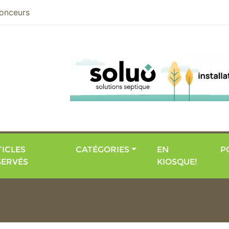
nier
onceurs
ICLES
CATÉGORIES
EN
P
SERVÉS
KIOSQUE!