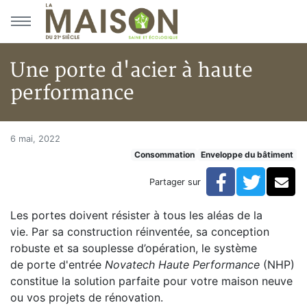
Aller au menu principal
Aller au contenu principal
Une porte d'acier à haute
performance
Une porte d'acier à haute per
Accueil
6 mai, 2022
Consommation
Enveloppe du bâtiment
Articles
Consommation
Facebook
Twitte
Co
Partager sur
Une porte d'acier à haute performance
Les portes doivent résister à tous les aléas de la
vie. Par sa construction réinventée, sa conception
robuste et sa souplesse d’opération, le système
de porte d'entrée
Novatech Haute Performance
(NHP)
constitue la solution parfaite pour votre maison neuve
ou vos projets de rénovation.