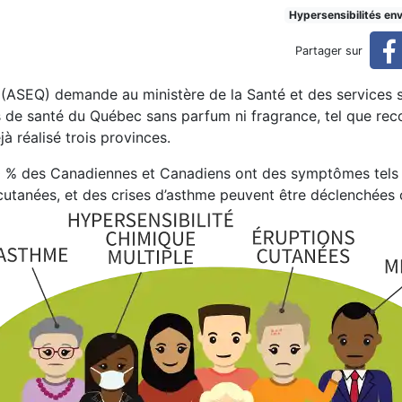
e santé sans parfums
Hypersensibilités en
Partager sur
 (ASEQ) demande au ministère de la Santé et des services 
ns de santé du Québec sans parfum ni fragrance, tel que r
à réalisé trois provinces.
0 % des Canadiennes et Canadiens ont des symptômes tels
 cutanées, et des crises d’asthme peuvent être déclenchées