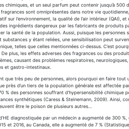
es chimiques, et un seul parfum peut contenir jusqu’à 500 d
les fragrances sont omniprésentes dans notre vie quotidienne
f sur l’environnement, la qualité de l’air intérieur (QAI), et
 des ingrédients dangereux par les fabricants de produits 
r la santé de la population. Aussi, puisque les personnes 
ubstances y étant reliées, une sensibilisation peut surveni
ique, telles que celles mentionnées ci-dessus. C’est pourq
é. De plus, les effets adverses des fragrances ou des produ
stèmes, causant des problèmes respiratoires, neurologiques,
s et gastro-intestinaux.
nt que très peu de personnes, alors pourquoi en faire tout u
ue près d’un tiers de la population générale est affectée pa
70 % des personnes souffrant d’hypersensibilité chimique 
stances synthétiques (Caress & Steinemann, 2009). Ainsi, 
peuvent être le poison de plusieurs autres…
e d’HE diagnostiquée par un médecin a augmenté de 300 %, 
15 et 2016, au Canada, elle a augmenté de 7 % (Statistiqu