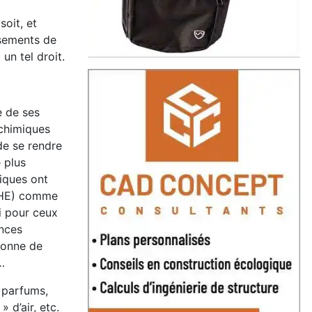
oit, et
ssements de
un tel droit.
e de ses
 chimiques
de se rendre
 plus
iques ont
 (HE) comme
i pour ceux
ances
rsonne de
…
 parfums,
 d’air, etc.