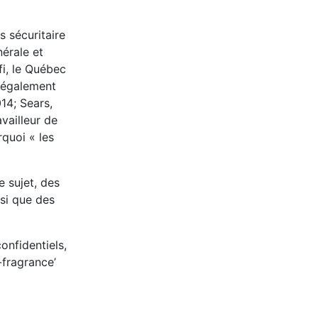
s sécuritaire
érale et
fi, le Québec
 légalement
14; Sears,
vailleur de
rquoi « les
e sujet, des
si que des
onfidentiels,
fragrance’