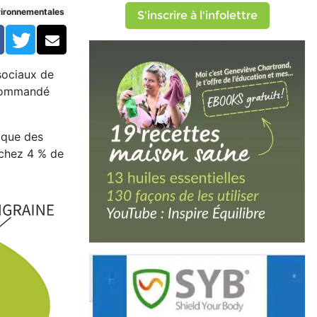
vironnementales
S'inscrire à l'infolettre
Facebook
Twitter
Courriel
sociaux de
ecommandé
 que des
 chez 4 % de