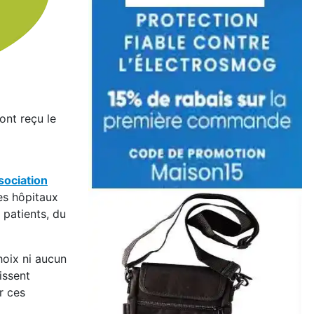
ont reçu le
sociation
les hôpitaux
s patients, du
hoix ni aucun
issent
r ces