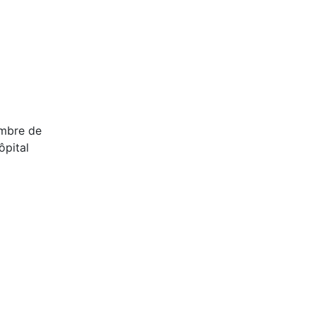
embre de
ôpital