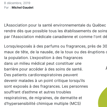
Pour des établissements d
Accueil
8 décembre, 2019
Par :
Michel Gaudet
En kiosque!
Hypersensibilités environnementales
Pour des établissements de santé sans parfums
L’Association pour la santé environnementale du Québec
rendre dès que possible tous les établissements de soi
par l'Association médicale canadienne et comme l'ont déj
Lorsqu’exposés à des parfums ou fragrances, près de 3
maux de tête, de la nausée, de la toux ou des éruptions
la
population. L’exposition à des fragrances
dans un milieu médical peut constituer une
barrière pour accéder à des soins de santé.
Des patients cardiorespiratoires peuvent
devenir malades à un point critique lorsqu’ils
sont exposés à des fragrances. Les personnes
souffrant d’asthme et autres troubles
respiratoires, de migraines, de dermatite et
d’hypersensibilité chimique multiple (MCS)