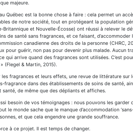
ique majeure.
 au Québec est la bonne chose à faire : cela permet un accè
bles de notre société, tout en protégeant la population gén
-Britannique et Nouvelle-Écosse) ont réussi à relever le dé
ins de santé sans fragrances, et ce faisant, d’accommoder
ommission canadienne des droits de la personne (CHRC, 20
ux pour guérir, non pas pour devenir plus malade. Aucun tra
ce qui arrive quand des fragrances sont utilisées. C’est pou
» (Flegel & Martin, 2015).
es fragrances et leurs effets, une revue de littérature sur l
-fragrance dans des établissements de soins de santé, ain
t santé, de même que des dépliants et affiches.
aussi besoin de vos témoignages : nous pouvons les garder c
 tout le monde sache que le manque d’accommodation ‘sans-
rsonnes, et que cela engendre une grande souffrance.
orce à ce projet. Il est temps de changer.