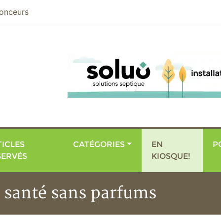
nier
onceurs
ICLES
CATÉGORIES
EN
P
SERVÉS
KIOSQUE!
e santé sans parfums