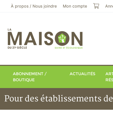
Aller au menu principal
Aller au contenu principal
Mon pa
À propos / Nous joindre
Mon compte
Ann
ABONNEMENT /
ACTUALITÉS
ART
BOUTIQUE
RÉ
Pour des établissements d