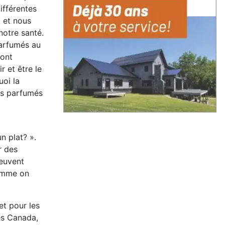
ifférentes
, et nous
 notre santé.
parfumés au
sont
r et être le
uoi la
its parfumés
n plat? ».
r des
peuvent
comme on
et pour les
es Canada,