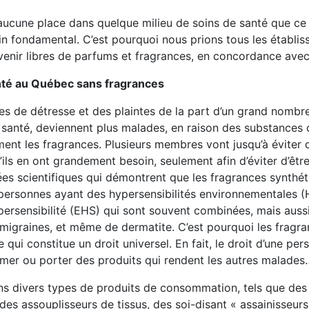
ucune place dans quelque milieu de soins de santé que ce s
ain fondamental. C’est pourquoi nous prions tous les établi
venir libres de parfums et fragrances, en concordance avec 
anté au Québec sans fragrances
s de détresse et des plaintes de la part d’un grand nombr
e santé, deviennent plus malades, en raison des substances
ement les fragrances. Plusieurs membres vont jusqu’à éviter 
ls en ont grandement besoin, seulement afin d’éviter d’être
ées scientifiques qui démontrent que les fragrances synthét
s personnes ayant des hypersensibilités environnementales
ypersensibilité (EHS) qui sont souvent combinées, mais auss
e migraines, et même de dermatite. C’est pourquoi les fragr
 qui constitue un droit universel. En fait, le droit d’une pe
 fumer ou porter des produits qui rendent les autres malades
ns divers types de produits de consommation, tels que des
s assouplisseurs de tissus, des soi-disant « assainisseurs »