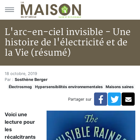
Aller au menu principal
Aller au contenu principal
L'arc-en-ciel invisible - Une
histoire de l'électricité et de
la Vie (résumé)
L'arc-en-ciel invisible - Une hi
Accueil
18 octobre, 2019
Par :
Sosthène Berger
En kiosque!
Électrosmog
Hypersensibilités environnementales
Maisons saines
Maisons saines
Hypersensibilités environnementales
Facebook
Twitte
Co
Partager sur
L'arc-en-ciel invisible - Une histoire de l'électricité e
Voici une
lecture pour
les
récalcitrants