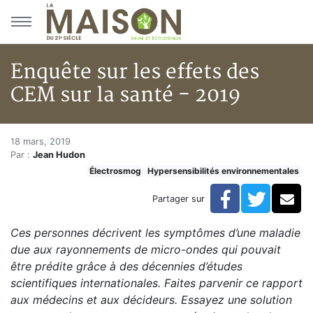
Aller au menu principal
Aller au contenu principal
Enquête sur les effets des
CEM sur la santé - 2019
Enquête sur les effets des CEM 
Accueil
18 mars, 2019
Par :
Jean Hudon
En kiosque!
Électrosmog
Hypersensibilités environnementales
Hypersensibilités environnementales
Enquête sur les effets des CEM sur la santé - 2019
Facebook
Twitte
Co
Partager sur
Ces personnes décrivent les symptômes d’une maladie
due aux rayonnements de micro-ondes qui pouvait
être prédite grâce à des décennies d’études
scientifiques internationales. Faites parvenir ce rapport
aux médecins et aux décideurs. Essayez une solution