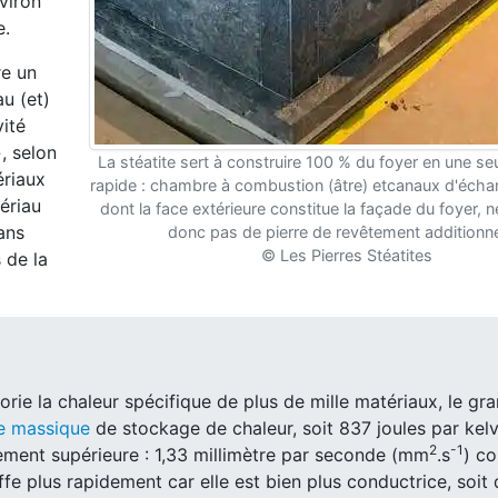
viron
e.
re un
u (et)
ité
, selon
La stéatite sert à construire 100 % du foyer en une se
ériaux
rapide : chambre à combustion (âtre) etcanaux d'écha
ériau
dont la face extérieure constitue la façade du foyer, 
ans
donc pas de pierre de revêtement additionne
© Les Pierres Stéatites
 de la
orie la chaleur spécifique de plus de mille matériaux, le gran
e massique
de stockage de chaleur, soit 837 joules par kelv
2
-1
èrement supérieure : 1,33 millimètre par seconde (mm
.s
) co
uffe plus rapidement car elle est bien plus conductrice, soit