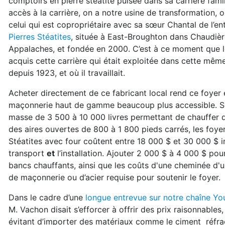
comptoirs en pierre stéatite
puisée dans sa carrière famil
accès
à la carrière, on a notre usine de transforma
tion, o
celui qui est copropriétaire
avec sa sœur Chantal de l’en
Pierres
Stéatites
, située à East-Broughton dans Chau
dièr
Appalaches, et fondée en 2000. C’est à ce
moment que l
acquis cette carrière
qui était exploitée dans cette même
depuis
1923, et où il travaillait.
Acheter directement de ce fabricant local rend
ce foyer 
maçonnerie haut de gamme beaucoup plus
accessible. S
masse de 3 500 à
10 000 livres permettant de chauffer
des aires ouvertes de 800 à 1 800 pieds
carrés, les foye
Stéatites avec
four coûtent entre 18 000 $ et 30 000 $
i
transport
et
l’installation. Ajouter
2 000 $ à 4 000 $ pour
bancs
chauffants, ainsi que les coûts d'une cheminée d'
de maçonnerie ou d’acier requise
pour soutenir le foyer.
Dans le cadre d’une
longue entrevue sur notre
chaîne Yo
M. Vachon disait s’efforcer
à offrir des prix raisonnables,
évitant
d’importer des matériaux comme le ciment
réfra