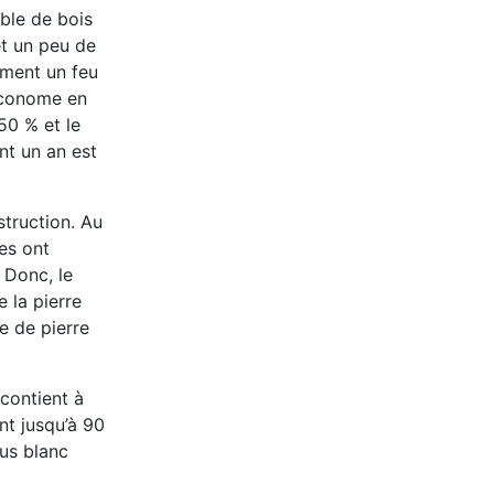
ble de bois
et un peu de
ement un feu
 économe en
50 % et le
nt un an est
struction.
Au
es ont
« Donc,
le
 la pierre
e de pierre
 contient à
ent jusqu’à 90
lus blanc