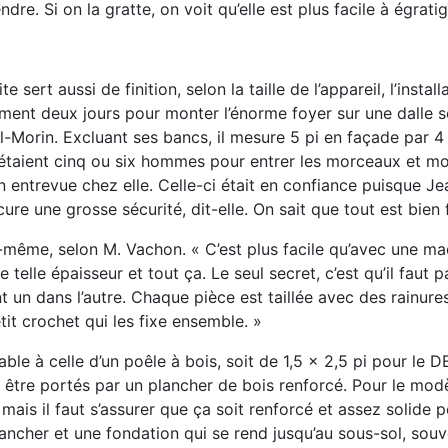
ndre. Si on la gratte,
on voit qu’elle est plus facile à égratig
ite sert aussi de
finition, selon la taille de l’appareil, l’instal
eulement deux jours pour monter l’énorme foyer
sur une dalle 
-Morin. Excluant ses bancs, il mesure 5 pi en façade par 4
s étaient cinq ou six hommes
pour entrer les morceaux et mo
en entrevue chez elle. Celle-ci était en confiance puisque Je
ocure une grosse sécurité,
dit-elle. On sait que tout est bien f
ui-même, selon
M. Vachon. « C’est plus facile qu’avec une m
e telle épaisseur et tout ça.
Le seul secret, c’est qu’il faut p
t un dans l’autre. Chaque pièce est taillée avec
des rainures
tit crochet qui les fixe ensemble. »
ble à celle d’un
poêle à bois, soit de 1,5 x 2,5 pi pour le 
ur être portés par un plancher de
bois renforcé. Pour le mod
mais il faut s’assurer que ça soit renforcé et
assez solide p
ancher et une fondation qui se rend jusqu’au sous-sol, sou