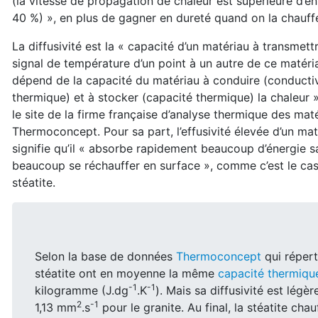
(la vitesse de propagation de chaleur est supérieure d’en
40 %) », en plus de gagner en dureté quand on la chauff
La diffusivité est la « capacité d’un matériau à transmett
signal de température d’un point à un autre de ce matéria
dépend de la capacité du matériau à conduire (conductiv
thermique) et à stocker (capacité thermique) la chaleur »
le site de la firme française d’analyse thermique des mat
Thermoconcept. Pour sa part, l’effusivité élevée d’un mat
signifie qu’il « absorbe rapidement beaucoup d’énergie s
beaucoup se réchauffer en surface », comme c’est le cas
stéatite.
Selon la base de données
Thermoconcept
qui répert
stéatite ont en moyenne la même
capacité thermiqu
-1
-1
kilogramme (J.dg
.K
). Mais sa diffusivité est lég
2
-1
1,13 mm
.s
pour le granite. Au final, la stéatite cha