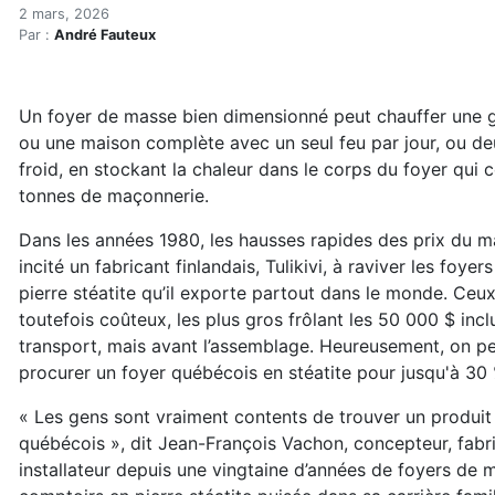
Un foyer de masse québéco
Accueil
2 mars, 2026
Par :
André Fauteux
En kiosque!
Chauffage
Un foyer de masse québécois jusqu'à 30 % moins che
Un foyer de masse bien dimensionné peut chauffer une 
ou une maison complète avec un seul feu par jour, ou d
froid, en stockant la chaleur dans le corps du foyer qui 
tonnes de maçonnerie.
Dans les années 1980, les hausses rapides des prix du 
incité un fabricant finlandais,
Tulikivi, à raviver les foye
pierre stéatite qu’il exporte partout dans le monde. Ceu
toutefois coûteux, les plus gros frôlant les 50 000 $ incl
transport, mais avant l’as
semblage. Heureusement, on pe
procurer un foyer québécois en stéatite pour jusqu'à 30
« Les gens sont vraiment contents de trouver
un produit
québécois », dit Jean-Fran
çois Vachon, concepteur, fabr
installa
teur depuis une vingtaine d’années de foyers
de m