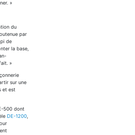
ner. »
lation du
soutenue par
 pi de
nter la base,
an-
ait. »
açonnerie
artir sur une
 et est
DE-500 dont
èle
DE-1200
,
our
vent