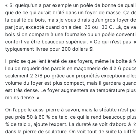
« Si quelqu'un a par exemple un poêle de bonne de quali
que de ce qui aurait brûlé dans un foyer de masse. Ça d
la qualité du bois, mais je vous dirais qu’un gros foyer
par jour, excepté quand on a des -25 ou -30 C. Là, ça 
bois si on compare à une fournaise ou un poêle conventi
confort va être beaucoup supérieur. » Ce qui n'est pas 
typiquement livrée pour 200 dollars $!
Il précise que l’entièreté de ses foyers, même la
boîte à f
lieu de requérir des parois en
maçonnerie de 4 à 6 pouce
seulement 2 3/8 po grâce aux propriétés excep
tionnelle
volume du foyer est plus compact, mais il gardera qua
est très
dense. Le foyer augmentera sa
température plus 
moins dense. »
On l’appelle aussi pierre à savon, mais la stéatite n’est p
peu près
50 à 60 % de talc, ce qui la rend beaucoup plu
% de talc », ajoute l’expert.
La dureté se voit d’abord à l’
dans la pierre de sculpture. On voit tout de suite
la diff