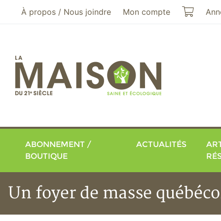
Aller au menu principal
Aller au contenu principal
Mon pa
À propos / Nous joindre
Mon compte
Ann
ABONNEMENT /
ACTUALITÉS
ART
BOUTIQUE
RÉ
Un foyer de masse québéco