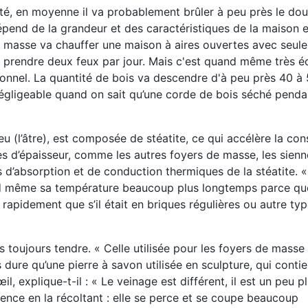
té, en moyenne il va probablement brûler à peu près le dou
épend de la grandeur et des caractéristiques de la maison 
 de masse va chauffer une maison à aires ouvertes avec seul
va prendre deux feux par jour. Mais c'est quand même très
onnel. La quantité de bois va descendre d'à peu près 40 à 
négligeable quand on sait qu’une corde de bois séché penda
eu (l’âtre), est composée de stéatite, ce qui accélère la con
s d’épaisseur, comme les autres foyers de
masse, les sienn
s d’absorption et de conduction thermiques de la stéatite. 
nd même sa
température beaucoup plus longtemps parce que
rapidement que s’il était en briques régulières ou autre
typ
as toujours
tendre. « Celle utilisée pour les foyers de masse
s dure qu’une pierre à savon
utilisée en sculpture, qui conti
œil, explique-t-il : « Le veinage est différent,
il est un peu p
érence en la récoltant : elle se perce et se coupe beaucoup