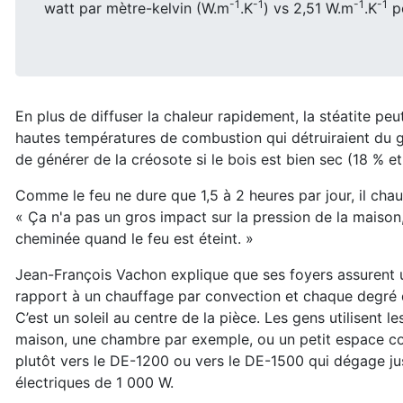
-1
-1
-1
-1
watt par mètre-kelvin (W.m
.K
) vs 2,51 W.m
.K
po
En plus de diffuser la chaleur rapidement, la stéatite pe
hautes températures de combustion qui détruiraient du 
de générer de la créosote si le bois est bien sec (18 % e
Comme le feu ne dure que 1,5 à 2 heures par jour, il ch
« Ça n'a pas un gros impact sur la pression de la maison, 
cheminée quand le feu est éteint. »
Jean-François Vachon explique que ses foyers assurent
rapport à un chauffage par convection et chaque degré d
C’est
un soleil au centre de la pièce. Les gens utilisent 
maison, une chambre
par exemple, ou un petit espace c
plutôt vers le DE-1200 ou vers le
DE-1500 qui dégage jus
électriques de 1 000 W.