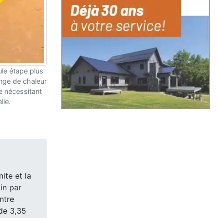
ule étape plus
nge de chaleur
ne nécessitant
lle.
ite et la
in par
ntre
 de 3,35