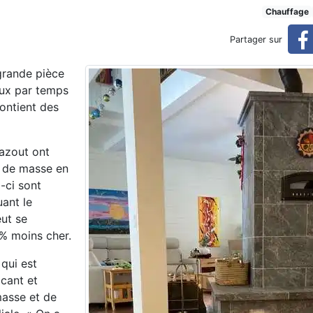
is jusqu'à 30 % moins cher
Chauffage
Partager sur
r
grande pièce
eux par temps
contient des
mazout ont
rs de masse en
x-ci
sont
uant le
ut se
 % moins cher.
 qui est
icant et
asse et de