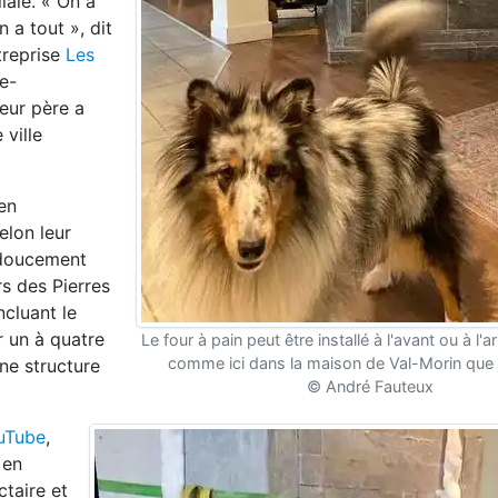
iale. « On a
n a tout », dit
treprise
Les
e-
eur père a
 ville
en
elon leur
 douce
ment
rs des Pierres
ncluant le
 un à quatre
Le four à pain peut être installé à l'avant ou à l'a
comme ici dans la maison de Val-Morin que j'
une
structure
© André Fauteux
uTube
,
 en
ctaire et