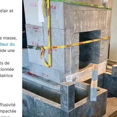
’air et
de masse,
lleur du
ède une
ts de
tionnée
latrice
ffusivité
compactée