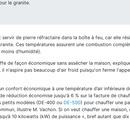
ur le granite.
ut
servir de pierre réfractaire dans la boîte à feu, car elle rés
granite. Ces températures assurent une combustion complè
t moins d’humidité).
auffe de façon économique sans assécher la maison, expliqu
il n'aspire pas beaucoup d'air froid puisqu'on ferme l'appel 
 un confort économique à une température
d’air inférieure 
e réduction économise jusqu'à 6 % sur la facture de chauf
les petits modèles
(DE-400 ou
DE-500
) pour chauffer une pa
ommun, illustre M. Vachon. Si on veut
chauffer une maison, 
qu’à 10 kilowatts (kW) de puissance », bref autant
que dix