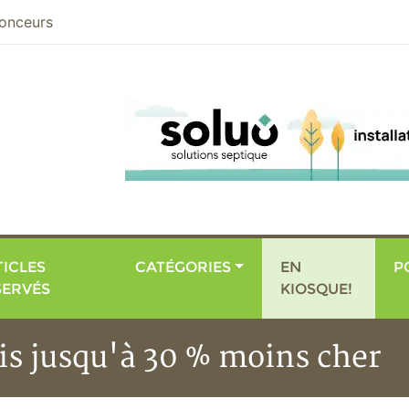
nier
onceurs
ICLES
CATÉGORIES
EN
P
SERVÉS
KIOSQUE!
is jusqu'à 30 % moins cher