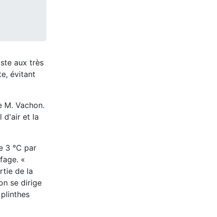
iste aux très
te,
évitant
e M. Vachon.
d'air et la
de 3 °C par
fage. «
rtie de la
on se dirige
 plinthes