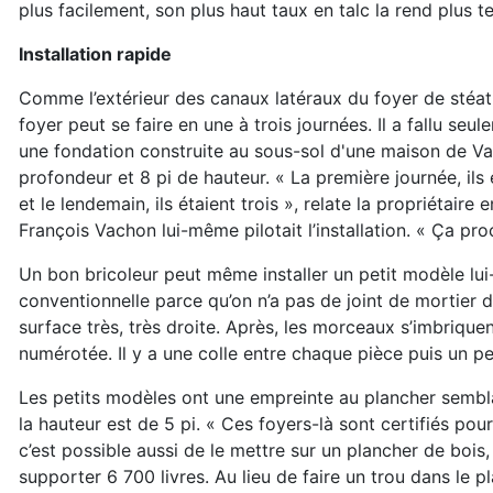
plus
facilement, son plus haut taux en talc la rend plus te
Installation rapide
Comme l’extérieur des canaux latéraux du foyer de stéat
foyer peut se faire en une
à trois journées. Il a fallu s
une fondation construite
au sous-sol d'une maison de Val
profon
deur et 8 pi de hauteur. « La première journée, il
et le lendemain, ils étaient trois »,
relate la propriétaire 
François
Vachon lui-même pilotait l’installation. « Ça pr
Un bon bricoleur peut même installer un petit modèle l
conventionnelle
parce qu’on n’a pas de joint de mortier d
surface très, très droite. Après,
les morceaux s’imbriquen
numérotée. Il y a une colle entre chaque pièce puis
un pe
Les petits modèles ont une empreinte au plancher sembla
la hauteur est de
5 pi. « Ces foyers-là sont certifiés po
c’est possible aussi de le mettre
sur un plancher de bois, 
supporter 6 700 livres. Au lieu de faire un trou dans le
pl