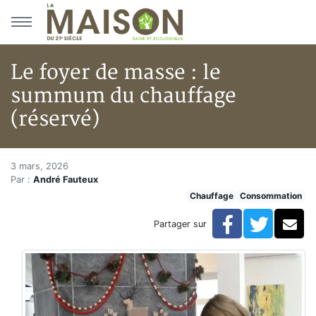
Aller au menu principal
Aller au contenu principal
Le foyer de masse : le
summum du chauffage
(réservé)
Le foyer de masse : le summum
Accueil
3 mars, 2026
Par :
André Fauteux
En kiosque!
Chauffage
Consommation
Chauffage
Le foyer de masse : le summum du chauffage (réserv
Facebook
Twitte
Co
Partager sur