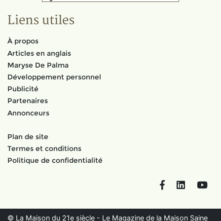
Liens utiles
À propos
Articles en anglais
Maryse De Palma
Développement personnel
Publicité
Partenaires
Annonceurs
Plan de site
Termes et conditions
Politique de confidentialité
Facebook
LinkedIn
You
© La Maison du 21e siècle - Le Magazine de la Maison Saine