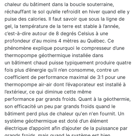
chaleur du bâtiment dans la boucle souter
raine,
réchauffant le sol qu’elle refroidit en hiver
quand elle y
puise des calories.
Il faut savoir que sous la ligne de
gel, la tempé
rature de la terre est stable à l’année,
c’est-à-dire
autour de 8 degrés Celsius à une
profondeur
d'au moins 4 mètres au Québec. Ce
phénomène ex
plique pourquoi le compresseur d’une
thermo
pompe géothermique installée dans
un
bâtiment chaud puisse typiquement produire
quatre
fois plus d’énergie qu’il n’en consomme,
contre un
coefficient de performance maximal de 3:1 pour une
thermopompe air-air dont l’éva
porateur est installé à
l’extérieur, ce qui diminue cette même
performance
par grands froids. Quant à la géothermie,
son efficacité un peu par grands froids
quand le
bâtiment perd plus de chaleur qu'en n'en fournit. U
n
système géother
mique est doté d’un élément
électrique d’ap
point afin d’ajouter de la puissance par
grands
froids, mais quand le système est bien