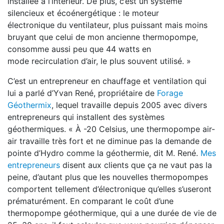
instal
lée à l’intérieur. De plus, c’est un système
silen
cieux et écoénergétique : le moteur
électronique
du ventilateur, plus puissant mais moins
bruyant
que celui de mon ancienne thermopompe,
consomme aussi peu que 44 watts en
mode
recirculation d’air, le plus souvent utilisé. »
C’est un entrepreneur en chauffage et ventilation
qui
lui a parlé d’Yvan René, propriétaire de
Forage
Géothermix
,
lequel travaille depuis 2005 avec divers
entrepreneurs qui ins
tallent des systèmes
géothermiques. « À -20 Celsius,
une thermopompe air-
air travaille très fort et ne
diminue pas la demande de
pointe d’Hydro
comme la géothermie, dit M. René.
Mes
entrepre
neurs
disent aux clients que ça ne vaut pas la
peine, d’autant plus que les nouvelles thermopompes
comportent tellement d’électronique
qu’elles s’useront
prématurément. En comparant
le coût d’une
thermopompe géothermique, qui a
une durée de vie de