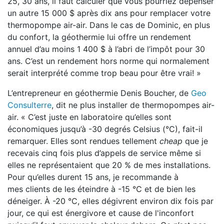
25, 30 ans, il faut calculer que
vous pourriez dépenser
un autre 15 000 $ après
dix ans pour remplacer votre
thermopompe air-air.
Dans le cas de Dominic, en plus
du confort,
la géothermie lui offre un rendement
annuel d’au
moins 1 400 $ à l’abri de l’impôt pour 30
ans. C’est un
rendement hors norme qui normalement
serait interprété comme trop beau pour être vrai! »
L’entrepreneur en géothermie Denis Boucher, de
Geo
Consulterre
, dit ne plus installer de thermo
pompes air-
air. « C’est juste en laboratoire qu’elles
sont
économiques jusqu’à -30 degrés Celsius (
°
C), fait-il
remarquer.
Elles sont rendues tellement
cheap
que je
recevais
cinq fois plus d’appels de service même si
elles ne représentaient que 20 % de mes installations.
Pour qu’elles durent 15 ans, je recommande à
mes
clients de les éteindre à -15 °C et de bien les
dé
neiger. À -20
°
C, elles dégivrent environ dix fois par
jour, ce
qui est énergivore et cause de l'inconfort