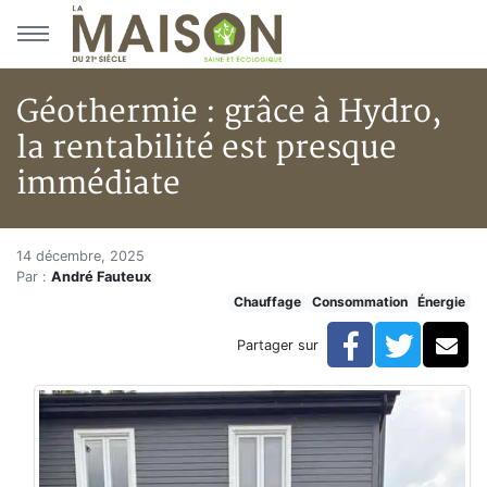
Aller au menu principal
Aller au contenu principal
Géothermie : grâce à Hydro,
la rentabilité est presque
immédiate
Géothermie : grâce à Hydro, la
Accueil
14 décembre, 2025
Par :
André Fauteux
En kiosque!
Chauffage
Consommation
Énergie
Énergie
Chauffage
Facebook
Twitte
Co
Partager sur
Géothermie : grâce à Hydro, la rentabilité est presqu