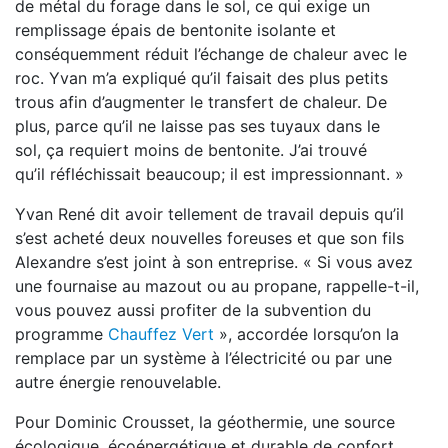
de métal du
forage dans le sol, ce qui exige un
remplissage
épais de bentonite isolante et
conséquemment
réduit l’échange de chaleur avec le
roc. Yvan
m’a expliqué qu’il faisait des plus petits
trous
afin d’augmenter le transfert de chaleur. De
plus,
parce qu’il ne laisse pas ses tuyaux dans le
sol,
ça requiert moins de bentonite. J’ai trouvé
qu’il
réfléchissait beaucoup; il est impressionnant. »
Yvan René dit avoir tellement de travail depuis
qu’il
s’est acheté deux nouvelles foreuses et que
son fils
Alexandre s’est joint à son entreprise.
« Si vous avez
une fournaise au mazout ou au
propane, rappelle-t-il,
vous pouvez aussi profiter
de la subvention du
programme
Chauffez
Vert
», accordée lorsqu’on la
remplace par un
système à l’électricité ou par une
autre énergie
renouvelable.
Pour Dominic Crousset, la géothermie, une
source
écologique, écoénergétique et durable
de confort,