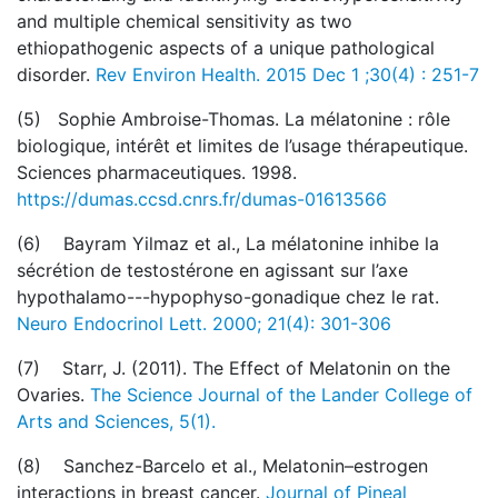
and multiple chemical sensitivity as two
ethiopathogenic aspects of a unique pathological
disorder.
Rev Environ Health. 2015 Dec 1 ;30(4) : 251-7
(5) Sophie Ambroise-Thomas. La mélatonine : rôle
biologique, intérêt et limites de l’usage thérapeutique.
Sciences pharmaceutiques. 1998.
https://dumas.ccsd.cnrs.fr/dumas-01613566
(6) Bayram Yilmaz et al., La mélatonine inhibe la
sécrétion de testostérone en agissant sur l’axe
hypothalamo---hypophyso-gonadique chez le rat.
Neuro Endocrinol Lett. 2000; 21(4): 301-306
(7) Starr, J. (2011). The Effect of Melatonin on the
Ovaries.
The Science Journal of the Lander College of
Arts and Sciences, 5(1).
(8) Sanchez-Barcelo et al., Melatonin–estrogen
interactions in breast cancer.
Journal of Pineal