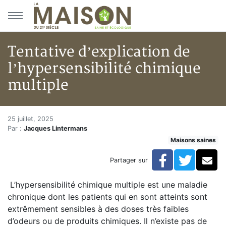
Aller au menu principal
Aller au contenu principal
Tentative d’explication de
l’hypersensibilité chimique
multiple
Tentative d’explication de l’h
Accueil
25 juillet, 2025
Par :
Jacques Lintermans
En kiosque!
Maisons saines
Maisons saines
Hypersensibilités environnementales
Facebook
Twitte
Co
Partager sur
Tentative d’explication de l’hypersensibilité chimique 
L’hypersensibilité chimique multiple est une maladie
chronique dont les patients qui en sont atteints sont
extrêmement sensibles à des doses très faibles
d’odeurs ou de produits chimiques. Il n’existe pas de