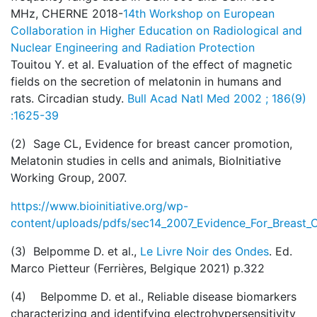
MHz, CHERNE 2018-
14th Workshop on European
Collaboration in Higher Education on Radiological and
Nuclear Engineering and Radiation Protection
Touitou Y. et al. Evaluation of the effect of magnetic
fields on the secretion of melatonin in humans and
rats. Circadian study.
Bull Acad Natl Med 2002 ; 186(9)
:1625-39
(2) Sage CL, Evidence for breast cancer promotion,
Melatonin studies in cells and animals, BioInitiative
Working Group, 2007.
https://www.bioinitiative.org/wp-
content/uploads/pdfs/sec14_2007_Evidence_For_Breast_
(3) Belpomme D. et al.,
Le Livre Noir des Ondes
. Ed.
Marco Pietteur (Ferrières, Belgique 2021) p.322
(4) Belpomme D. et al., Reliable disease biomarkers
characterizing and identifying electrohypersensitivity