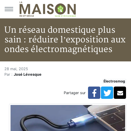
Aller au menu principal
Aller au contenu principal
Un réseau domestique plus
sain : réduire l’exposition aux
ondes électromagnétiques
Un réseau domestique plus sain
Accueil
28 mai, 2025
Par :
José Lévesque
En kiosque!
Électrosmog
Électrosmog
Un réseau domestique plus sain : réduire l’expositio
Facebook
Twitte
Co
Partager sur