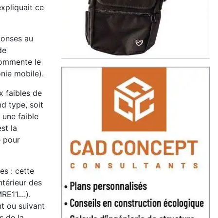
xpliquait ce
ponses au
de
commente le
nie mobile).
x faibles de
d type, soit
 une faible
st la
é pour
s : cette
ntérieur des
E11....).
nt ou suivant
s de la