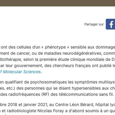
plus vulnérables au cancer 
Partager sur
r ou aux maladies neurodégénératives
) ont des cellules d’un « phénotype » sensible aux dommag
pement de cancer, ou de maladies neurodégénératives, com
diothérapie, selon la première étude clinique mondiale de Dé
par leur gouvernement, des chercheurs français ont publié l
of Molecular Sciences
.
t en qualifiant de psychosomatiques les symptômes multisy
es, etc.) des personnes qui se disent hypersensibles aux 
 des radiofréquences (RF) des télécommunications sans fil.
re 2018 et janvier 2021, au Centre Léon Bérard, hôpital ly
en et radiobiologiste Nicolas Foray a d'abord soumis à un qu