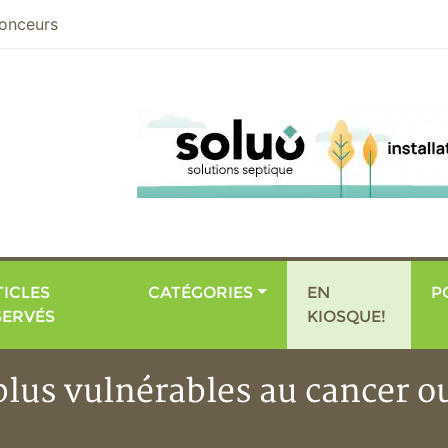
nier
onceurs
ICLES
CATÉGORIES
EN
P
SERVÉS
KIOSQUE!
plus vulnérables au cancer o