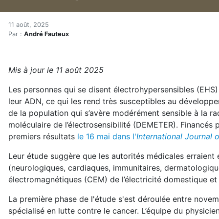
Les électrohypersensibles 
Accueil
11 août, 2025
Par :
André Fauteux
En kiosque!
Actualités
Les électrohypersensibles plus vulnérables au cance
Mis à jour le 11 août 2025
Les personnes qui se disent électrohypersensibles (EHS
leur ADN, ce qui les rend très susceptibles au dévelop
de la population qui s’avère modérément sensible à la ra
moléculaire de l’électrosensibilité (DEMETER). Financés 
premiers résultats
le 16 mai dans l'
International Journal 
Leur étude suggère que les autorités médicales erraien
(neurologiques, cardiaques, immunitaires, dermatologiqu
électromagnétiques (CEM) de l’électricité domestique et
La première phase de l'étude s'est déroulée entre novemb
spécialisé en lutte contre le cancer. L’équipe du physici