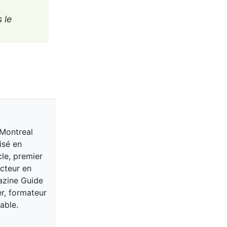
 le
 Montreal
isé en
cle, premier
acteur en
gazine Guide
er, formateur
able.