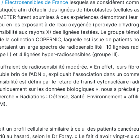
/ Électrosensibles de France
lesquels se considèrent com
tiquée afin d’établir des lignées de fibroblastes (cellules a
EMETER furent soumises à des expériences démontrant leur
X ou en les exposant à de l’eau oxygénée (peroxyde d’hydro
nsibilité aux rayons X) des lignées testées. Le groupe témo
de la collection COPERNIC, laquelle est issue de patients 
ntaient un large spectre de radiosensibilité : 10 lignées rad
e II) et 4 lignées hyper-radiosensibles (groupe III).
fraient de radiosensibilité modérée. « En effet, leurs fibr
ble brin de l’ADN », expliquait l'association dans un com
sibilité est défini par le retard de transit cytonucléaire ra
uniquement sur les données biologiques », nous a précisé 
cherche « Radiations : Défense, Santé, Environnement » affilié
M).
un profil cellulaire similaire à celui des patients cancéreu
û au hasard, selon le Dr Foray. « Le fait d'avoir vingt-six 