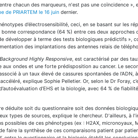
 entre chacun des marqueurs, n'est pas une coïncidence », e
be de PRIARTEM le 16 juin
dernier.
otypes d’électrosensibilité, ceci, en se basant sur les ré
 La bonne correspondance (64 %) entre ces deux approches 
 de développer à terme des tests biologiques prédictifs », 
tation des implantations des antennes relais de télépho
Background Highly Responsive
, est caractérisé par des tau
 aux ondes et une forte prédisposition au cancer. Le secon
 associé à un taux élevé de cassures spontanées de l’ADN, à
ccéléré, explique Sophie Pelletier. Or, selon le Dr Foray, c’e
 d’autoévaluation d’EHS et la biologie, avec 64 % de fiabilit
 déduite soit du questionnaire soit des données biologique
 types de sources, explique le chercheur. D'ailleurs, à l'i
ons possibles de ces phénotypes (ex : H2AX, micronoyaux, MR
 de faire la synthèse de ces comparaisons patient par patie
 %
entre le questionnaire et la biologie
établit les conclusion