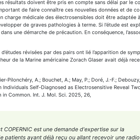
 résultats doivent être pris en compte sans délai par le c
t important de faire connaître ces nouvelles données et de c
e en charge médicale des électrosensibles doit être adaptée à
évelopper de graves pathologies à terme. Si l’étude est expl
r dans une démarche de précaution. En conséquence, l’assoc
 d’études révisées par des pairs ont lié l’apparition de sy
rcheur de la Marine américaine Zorach Glaser avait déjà rec
-Pilonchéry, A.; Bouchet, A.; May, P.; Doré, J.-F.; Debouzy,
om Individuals Self-Diagnosed as Electrosensitive Reveal Two
in Common. Int. J. Mol. Sci. 2025, 26,
test COPERNIC est une demande d'expertise sur la
e patients ayant déjà reçu ou allant recevoir une radi