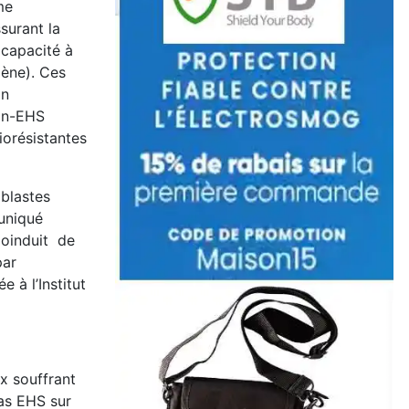
me
ssurant la
 capacité à
gène). Ces
in
non-EHS
iorésistantes
oblastes
muniqué
dioinduit de
par
e à l’Institut
x souffrant
cas EHS sur