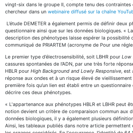
vingt-six dans le groupe II, compte tenu des contraintes
chercheur dans un
webinaire diffusé sur la chaîne YouTu
L’étude DEMETER a également permis de définir deux phén
questionnaire ainsi que sur les données biologiques. «
description des phénotypes laisse espérer la possibilité
communiqué de PRIARTEM (acronyme de Pour une réglemen
Le premier type d’électrosensibilité, soit LBHR pour
Low 
cassures spontanées de l’ADN, par une très forte réponse
HBLR pour
High Background and Lowly Responsive
, est
réponse aux ondes et à un risque élevé de vieillissement a
première fois qu’un lien est établi entre un questionnaire
décrire ces deux phénotypes.
« L'appartenance aux phénotypes HBLR et LBHR peut être
notion devient un critère de comparaison commun aux deux
données biologiques, il y a également plusieurs définiti
Ainsi, les tableaux publiés dans notre article permettent
les organes considérés. En l'occurrence, l’identité de 64