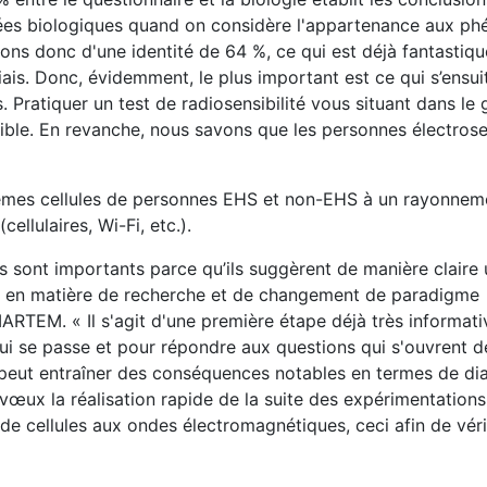
es biologiques quand on considère l'appartenance aux ph
s donc d'une identité de 64 %, ce qui est déjà fantastiqu
is. Donc, évidemment, le plus important est ce qui s’ensuit.
. Pratiquer un test de radiosensibilité vous situant dans le 
ible. En revanche, nous savons que les personnes électrose
mêmes cellules de personnes EHS et non-EHS à un rayonnem
ellulaires, Wi-Fi, etc.).
ls sont importants parce qu’ils suggèrent de manière claire
ves en matière de recherche et de changement de paradigme
RIARTEM. « Il s'agit d'une première étape déjà très informati
i se passe et pour répondre aux questions qui s'ouvrent d
ui peut entraîner des conséquences notables en termes de di
œux la réalisation rapide de la suite des expérimentations
de cellules aux ondes électromagnétiques, ceci afin de véri