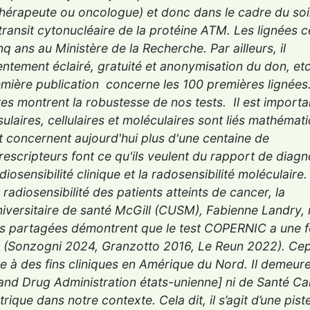
thérapeute ou oncologue) et donc dans le cadre du soi
transit cytonucléaire de la protéine ATM. Les lignées ce
nq ans au Ministère de la Recherche. Par ailleurs, il
ntement éclairé, gratuité et anonymisation du don, etc.
emière publication concerne les 100 premières lignées.
tes montrent la robustesse de nos tests. Il est importa
sulaires, cellulaires et moléculaires sont liés mathéma
t concernent aujourd'hui plus d'une centaine de
prescripteurs font ce qu'ils veulent du rapport de diagn
iosensibilité clinique et la radosensibilité moléculaire.
radiosensibilité des patients atteints de cancer, la
versitaire de santé McGill (CUSM), Fabienne Landry, 
es partagées démontrent que le test COPERNIC a une f
pie (Sonzogni 2024, Granzotto 2016, Le Reun 2022). Ce
le à des fins cliniques en Amérique du Nord. Il demeure
nd Drug Administration états-unienne] ni de Santé Ca
trique dans notre contexte. Cela dit, il s’agit d’une pist