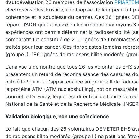
d’autoévaluation 26 membres de l'association
PRIARTEM 
électrosensibles. Ensuite, une biopsie de leur peau fut pra
cohérence et la souplesse du derme). Ces 26 lignées D
réparer l’ADN qui fut cassé en les irradiant aux rayons 
expériences ont permis déterminer la radiosensibilité (se
comparatif fut constitué de 200 lignées de fibroblastes 
traités pour leur cancer. Ces fibroblastes témoins représe
(groupe I), 186 lignées de radiosensibilité modérée (group
L'analyse a démontré que tous 26 les volontaires EHS souf
présentent un retard de reconnaissance des cassures dou
publié le 9 juin. « L'appartenance au groupe II de radiosen
la protéine ATM (ATM nucleoshutling), notion mesurable 
courriel le Dr Foray, lequel est directeur de l'unité de re
National de la Santé et de la Recherche Médicale (INSER
Validation biologique, non une coïncidence
Le fait que chacun des 26 volontaires DEMETER EHS avait 
de radiosensibilité modérée (groupe II) ne peut pas être d