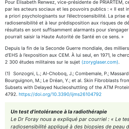
Pour Elisabeth Renwez, vice-présidente de PRIARTEM, ces
par les acteurs sociaux et les pouvoirs publics : « Il es
a priori psychologisants sur l’électrosensibilité. La pris
radiosensibilité et à leur prédisposition aux risques de d
résultats en sont suffisamment alarmants pour s’engage
pourrait saisir la Haute Autorité de Santé en ce sens. »
Depuis la fin de la Seconde Guerre mondiale, des milliers
d’EHS à l’exposition aux CEM. À lui seul, en 1971, le che
2 300 études militaires sur le sujet
(zoryglaser.com)
.
(1) Sonzogni, L.; Al-Choboq, J.; Combemale, P.; Massardier
Bourguignon, M.; Le Dréan, Y.; et al. Skin Fibroblasts fr
Subsets with Delayed Nucleoshuttling of the ATM Protein 
4792.
https://doi.org/10.3390/ijms26104792
Un test d'intolérance à la radiothérapie
Le Dr Foray nous a expliqué par courriel : « Le 
radiosensibilité appliqué à des biopsies de peau d