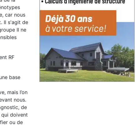
énotypes
e, car nous
 Il s'agit de
groupe II ne
nsibles
ent RF
 une base
ve, mais l’on
evant nous.
agnostic, de
 qui doivent
fier ou de