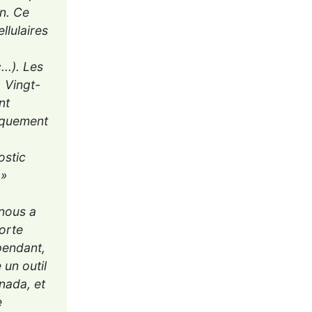
n. Ce
llulaires
..). Les
 Vingt-
nt
tiquement
ostic
 »
nous a
orte
pendant,
 un outil
nada, et
e