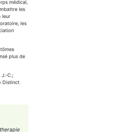
orps médical,
ombattre les
 leur
oratoire, les
iation
mptômes
ensé plus de
 J.-C.;
 Distinct
otherapie