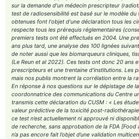
sur la demande d'un médecin prescripteur (radio
test de radiosensibilité est basé sur le modèle du 
obtenues font l'objet d'une déclaration tous les ci
respecte tous les prérequis réglementaires (conse
premiers tests ont été effectués en 2004. Une pr
ans plus tard, une analyse des 100 lignées suivan
de noter aussi que les biomarqueurs cliniques, tis
(Le Reun et al 2022). Ces tests ont donc 20 ans e
prescripteurs et une trentaine d'institutions. Les 
mais nos publis montrent la corrélation entre la rad
En réponse à nos questions sur le dépistage de la 
coordonnatrice des communications du Centre uni
transmis cette déclaration du CUSM : « Les étud
valeur prédictive de la toxicité post-radiothéra
ce test n’est actuellement ni approuvé ni disponib
de recherche, sans approbation de la FDA [Food a
n’a pas encore fait l’objet d’une validation multicen