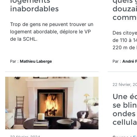
logements
quels 
inabordables
douza
commu
Trop de gens ne peuvent trouver un
logement abordable, déplore le VP
Des citoye
de la SCHL.
de
110 à 1
220 m de 
Par :
Mathieu Laberge
Par :
André 
22 février, 2
Une éc
se bli
ondes 
cellula