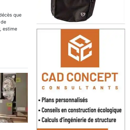
 décès que
 de
r, estime