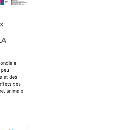
x
LA
ondiale
 peu
ie et des
ffets des
ne, animale