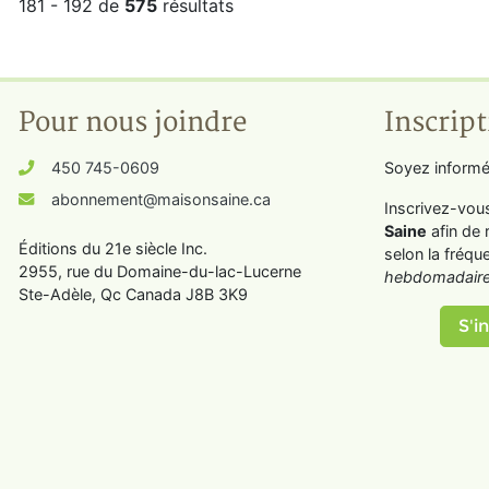
181 - 192 de
575
résultats
Pour nous joindre
Inscript
450 745-0609
Soyez informé
abonnement@maisonsaine.ca
Inscrivez-vou
Saine
afin de 
Éditions du 21e siècle Inc.
selon la fréqu
2955, rue du Domaine-du-lac-Lucerne
hebdomadaire
Ste-Adèle, Qc Canada J8B 3K9
S'in