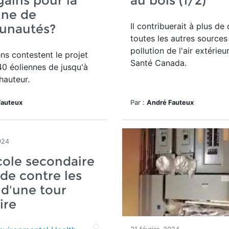
gains pour la
au bois (1/2)
ine de
Il contribuerait à plus de
nautés?
toutes les autres sources
pollution de l'air extérieu
ns contestent le projet
Santé Canada.
40 éoliennes de jusqu'à
hauteur.
Fauteux
Par :
André Fauteux
024
ole secondaire
nde contre les
d'une tour
ire