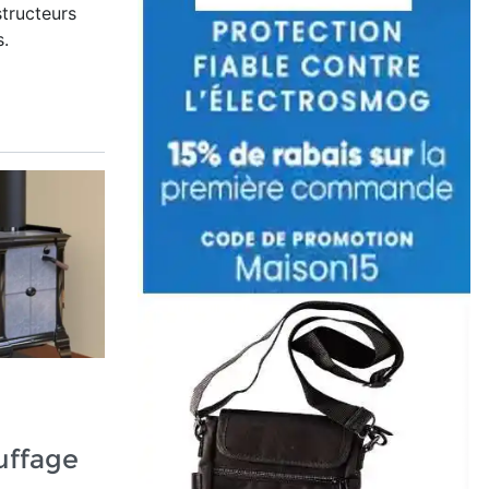
structeurs
s.
uffage