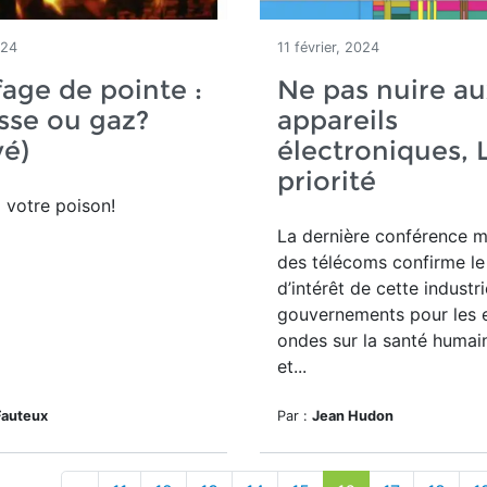
024
11 février, 2024
age de pointe :
Ne pas nuire au
sse ou gaz?
appareils
vé)
électroniques, 
priorité
 votre poison!
La dernière conférence m
des télécoms confirme le
d’intérêt de cette industr
gouvernements pour les e
ondes sur la santé humai
et...
Fauteux
Par :
Jean Hudon