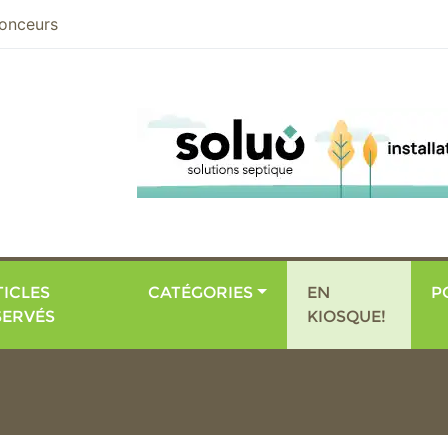
nier
onceurs
ICLES
CATÉGORIES
EN
P
SERVÉS
KIOSQUE!