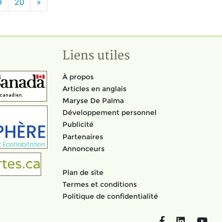
9
20
»
Liens utiles
À propos
Articles en anglais
Maryse De Palma
Développement personnel
Publicité
Partenaires
Annonceurs
Plan de site
Termes et conditions
Politique de confidentialité
Facebook
LinkedIn
You