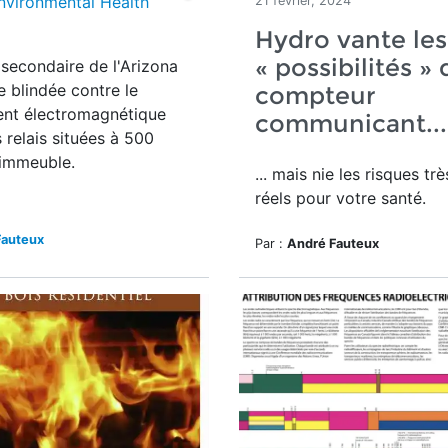
nvironmental Health
21 février, 2024
Hydro vante les
« possibilités »
secondaire de l'Arizona
e blindée contre le
compteur
nt électromagnétique
communicant...
 relais situées à 500
'immeuble.
... mais nie les risques trè
réels pour votre santé.
Fauteux
Par :
André Fauteux