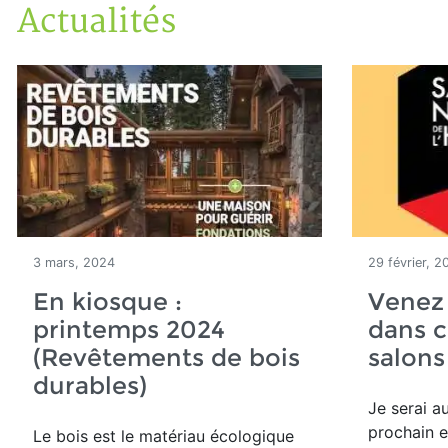
Actualités
Accueil
En kiosque!
Actualités
3 mars, 2024
29 février, 2
En kiosque :
Venez
printemps 2024
dans c
(Revêtements de bois
salons
durables)
Je serai a
prochain e
Le bois est le matériau écologique