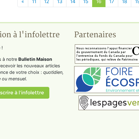
«
11
12
13
14
15
16
17
18
1
ion à l'infolettre
Partenaires
 !
s à notre
Bulletin Maison
recevoir les nouveaux articles
ence de votre choix :
quotidien,
 ou mensuel
.
scrire à l'infolettre