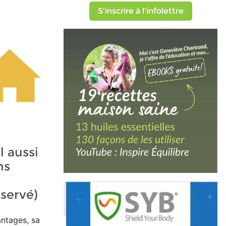
S'inscrire à l'infolettre
l aussi
ns
servé)
ntages, sa