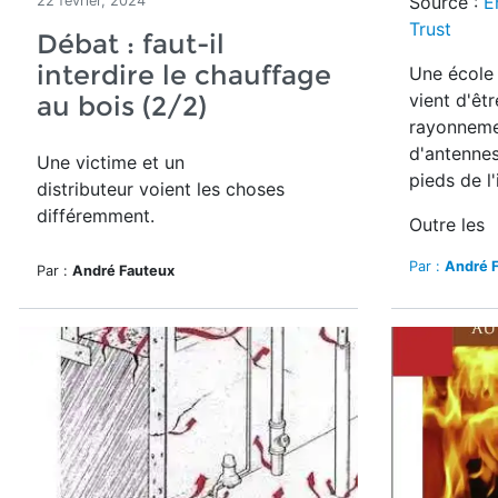
Source :
E
22 février, 2024
Trust
Débat : faut-il
interdire le chauffage
Une école 
vient d'êtr
au bois (2/2)
rayonneme
d'antennes
Une victime et un
pieds de l
distributeur voient les choses
différemment.
Outre les
Par :
André 
Par :
André Fauteux