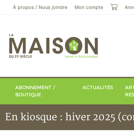
Aller au menu principal
Aller au contenu principal
Mon pa
À propos / Nous joindre
Mon compte
Ann
ABONNEMENT /
ACTUALITÉS
ART
BOUTIQUE
RÉ
En kiosque : hiver 2025 (co