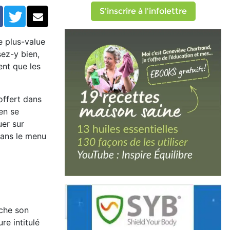
S'inscrire à l'infolettre
Facebook
Twitter
Courriel
e plus-value
sez-y bien,
ent que les
offert dans
en se
uer sur
ans le menu
uche son
re intitulé