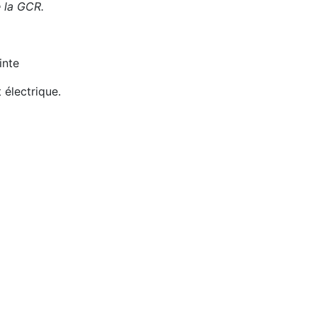
de la GCR.
inte
 électrique.