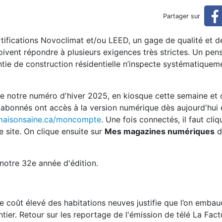
ndos écolos)
Partager sur
tifications Novoclimat et/ou LEED, un gage de qualité et d
doivent répondre à plusieurs exigences très strictes. Un pen
antie de construction résidentielle n’inspecte systématiquem
de notre numéro d'hiver 2025, en kiosque cette semaine et 
 abonnés ont accès à la version numérique dès aujourd'hui 
/maisonsaine.ca/moncompte
. Une fois connectés, il faut cliq
 site. On clique ensuite sur
Mes magazines numériques
d
 notre 32e année d'édition.
! Le coût élevé des habitations neuves justifie que l’on emba
tier. Retour sur les reportage de l'émission de télé La Factu