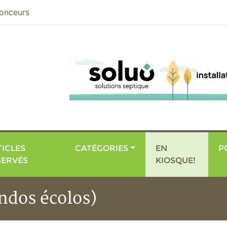
nier
onceurs
ICLES
CATÉGORIES
EN
P
SERVÉS
KIOSQUE!
ndos écolos)