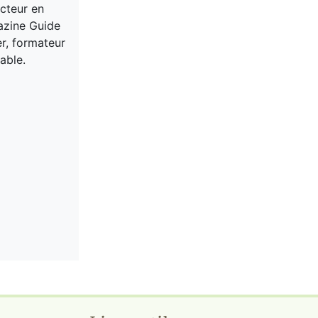
acteur en
gazine Guide
er, formateur
able.