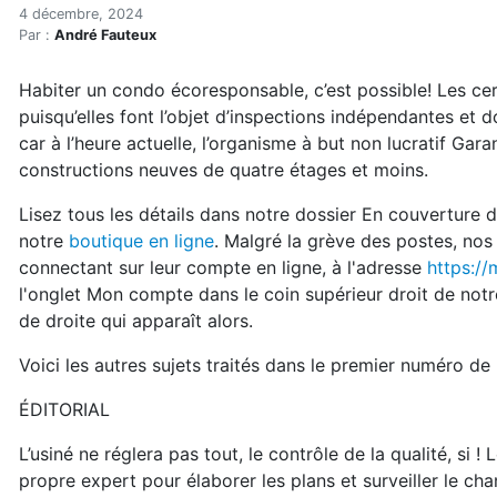
En kiosque : hiver 2025 (co
Accueil
4 décembre, 2024
Par :
André Fauteux
En kiosque!
En kiosque
Habiter un condo écoresponsable, c’est possible! Les cer
En kiosque : hiver 2025 (condos écolos)
puisqu’elles font l’objet d’inspections indépendantes et 
car à l’heure actuelle, l’organisme à but non lucratif Gar
constructions neuves de quatre étages et moins.
Lisez tous les détails dans notre dossier En couverture 
notre
boutique en ligne
. Malgré la grève des postes, nos
connectant sur leur compte en ligne, à l'adresse
https:/
l'onglet Mon compte dans le coin supérieur droit de notre
de droite qui apparaît alors.
Voici les autres sujets traités dans le premier numéro de
ÉDITORIAL
L’usiné ne réglera pas tout, le contrôle de la qualité, si 
propre expert pour élaborer les plans et surveiller le chan