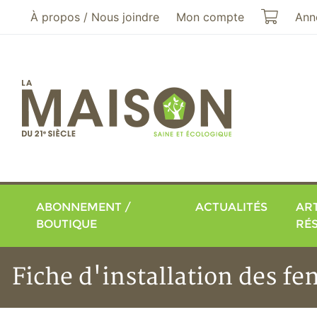
Aller au menu principal
Aller au contenu principal
Mon pa
À propos / Nous joindre
Mon compte
Ann
ABONNEMENT /
ACTUALITÉS
ART
BOUTIQUE
RÉ
Fiche d'installation des fe