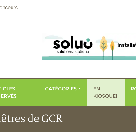
nier
onceurs
ICLES
CATÉGORIES
EN
P
SERVÉS
KIOSQUE!
nêtres de GCR