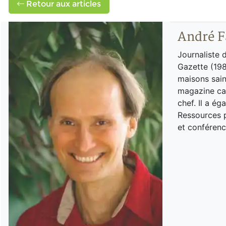
Retour aux articles
André F
Journaliste 
Gazette (198
maisons sain
magazine can
chef. Il a é
Ressources p
et conférenc