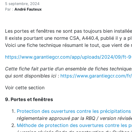
Fiche d'installation des fe
Accueil
5 septembre, 2024
Par :
André Fauteux
En kiosque!
Construction verte
Enveloppe du bâtiment
Les portes et fenêtres ne sont pas toujours bien installé
Fiche d'installation des fenêtres de GCR
Il existe pourtant une norme CSA, A440.4, publié il y a p
Voici une fiche technique résumant le tout, que vient de m
https://www.garantiegcr.com/app/uploads/2024/09/ft-9
Cette fiche fait partie d’un ensemble de fiches techniques
qui sont disponibles ici
:
https://www.garantiegcr.com/fr
Voir cette section
9. Portes et fenêtres
Protection des ouvertures contre les précipitation
réglementaire approuvé par la RBQ / version révi
Méthode de protection des ouvertures contre les pré