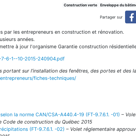
nêtres de GCR
Construction verte
Enveloppe du bâtim
Partager sur
es par les entrepreneurs en construction et rénovation.
lusieurs années.
ettre à jour l'organisme Garantie construction résidentielle
-7-6-1--10-2015-240904.pdf
 portant sur l’installation des fenêtres, des portes et des 
/entrepreneurs/fiches-techniques/
s selon la norme CAN/CSA-A440.4-19 (FT-9.7.6.1. -01)
–
Vole
sée Code de construction du Québec 2015
cipitations (FT-9.7.6.1. -02)
–
Volet réglementaire approuv