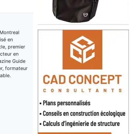
 Montreal
isé en
cle, premier
acteur en
gazine Guide
er, formateur
able.