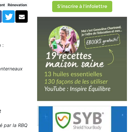
ent
Rénovation
S'inscrire à l'infolettre
Facebook
Twitter
Courriel
 :
lanterneaux
t
é par la RBQ