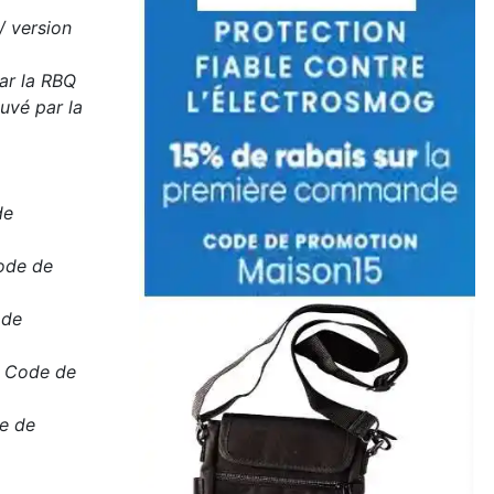
/ version
ar la RBQ
uvé par la
de
Code de
 de
e Code de
de de