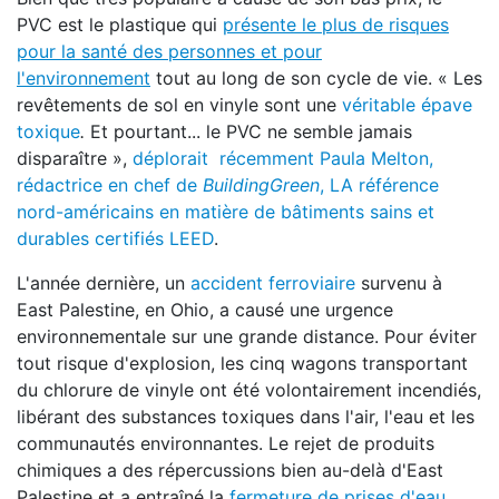
PVC est le plastique qui
présente le plus de risques
pour la santé des personnes et pour
l'environnement
tout au long de son cycle de vie. « Les
revêtements de sol en vinyle sont une
véritable épave
toxique
.
Et pourtant... le PVC ne semble jamais
disparaître »,
déplorait récemment Paula Melton,
rédactrice en chef de
BuildingGreen
, LA référence
nord-américains en matière de bâtiments sains et
durables certifiés LEED
.
L'année dernière, un
accident ferroviaire
survenu à
East Palestine, en Ohio, a causé une urgence
environnementale sur une grande distance. Pour éviter
tout risque d'explosion, les cinq wagons transportant
du chlorure de vinyle ont été volontairement incendiés,
libérant des substances toxiques dans l'air, l'eau et les
communautés environnantes. Le rejet de produits
chimiques a des répercussions bien au-delà d'East
Palestine et a entraîné la
fermeture de prises d'eau