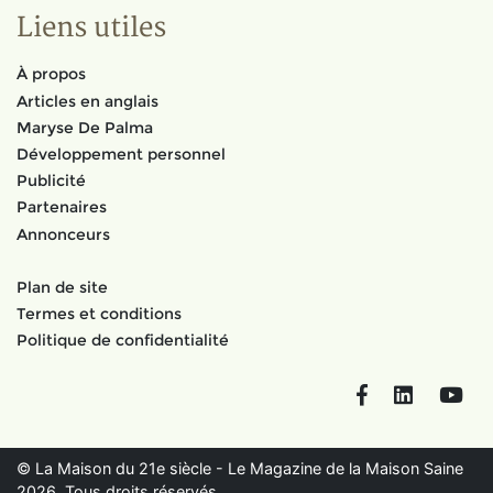
Liens utiles
À propos
Articles en anglais
Maryse De Palma
Développement personnel
Publicité
Partenaires
Annonceurs
Plan de site
Termes et conditions
Politique de confidentialité
Facebook
LinkedIn
You
© La Maison du 21e siècle - Le Magazine de la Maison Saine
2026. Tous droits réservés.