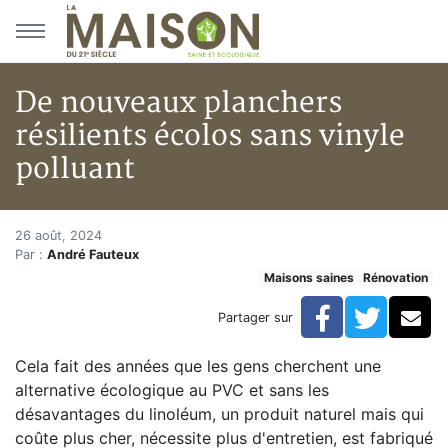
Aller au menu principal
Aller au contenu principal
De nouveaux planchers
résilients écolos sans vinyle
polluant
De nouveaux planchers résilien
Accueil
26 août, 2024
Par :
André Fauteux
En kiosque!
Maisons saines
Rénovation
Maisons saines
Hypersensibilités environnementales
Facebook
Twitte
Co
Partager sur
De nouveaux planchers résilients écolos sans vinyle p
Cela fait des années que les gens cherchent une
alternative écologique au PVC et sans les
désavantages du linoléum, un produit naturel mais qui
coûte plus cher, nécessite plus d'entretien, est fabriqué