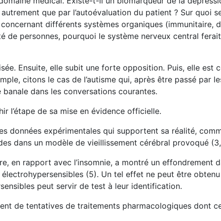
e domaine médical. Existe-t-il un biomarqueur de la dépressi
 autrement que par l’autoévaluation du patient ? Sur quoi s
 concernant différents systèmes organiques (immunitaire, di
 de personnes, pourquoi le système nerveux central ferait
isée. Ensuite, elle subit une forte opposition. Puis, elle est
ple, citons le cas de l’autisme qui, après être passé par le
 banale dans les conversations courantes.
ir l’étape de sa mise en évidence officielle.
 des données expérimentales qui supportent sa réalité, comm
des dans un modèle de vieillissement cérébral provoqué (3,
ire, en rapport avec l’insomnie, a montré un effondrement 
lectrohypersensibles (5). Un tel effet ne peut être obtenu
ensibles peut servir de test à leur identification.
ent de tentatives de traitements pharmacologiques dont ce