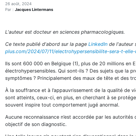
Pour une reconnaissance de
Accueil
26 août, 2024
Par :
Jacques Lintermans
En kiosque!
Actualités
Pour une reconnaissance de l’électrohypersensibilité
L'auteur est docteur en sciences pharmacologiques.
Ce texte publié d'abord sur la page
LinkedIn
de l'auteur 
plus.com/2024/07/11/electrohypersensibilite-sera-t-ell
Ils sont 600 000 en Belgique (1), plus de 20 millions en Eu
électrohypersensibles. Qui sont-ils ? Des sujets que la 
symptômes ? Principalement des maux de tête et des trou
À la souffrance et à l’appauvrissement de la qualité de v
sont atteints, ceux-ci, en plus, en cherchant à se protége
souvent inspire tout comportement jugé anormal.
Aucune reconnaissance n’est accordée par les autorités de 
objectif de son diagnostic.