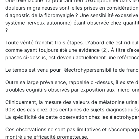
Une telle lacune n’a pourtant rien d’exceptionnel dans l
douleurs migraineuses sont-elles prises en considération
diagnostic de la fibromyalgie ? Une sensibilité excessive
système nerveux autonome) étant observée chez quantité
?
Toute vérité franchit trois étapes. D'abord elle est ridicul
comme ayant toujours été une évidence (2). À titre d’exem
phases ci-dessus, est devenu actuellement une référence
Le temps est venu pour l’électrohypersensibilité de franch
Outre sa large prévalence, rappelée ci-dessus, il existe
troubles cognitifs observés par exposition aux micro-on
Cliniquement, la mesure des valeurs de mélatonine urina
90% des cas chez des centaines de sujets diagnostiqués é
La spécificité de cette observation chez les électrohypers
Ces observations ne sont pas limitatives et s’accompagn
montré une efficacité prometteuse.