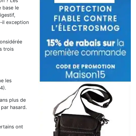
on ? Les
e base le
gestif,
-il exception
 considérée
s trois
e les
4).
dans plus de
 par hasard.
rtains ont