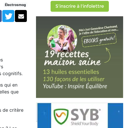
Électrosmog
S'inscrire à l'infolettre
Facebook
Twitter
Courriel
es
rs
 cognitifs.
us qui en
elles que
s de critère