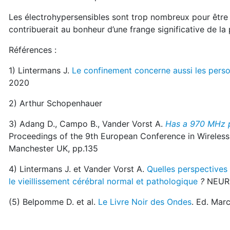
Les électrohypersensibles sont trop nombreux pour être d
contribuerait au bonheur d’une frange significative de la
Références :
1) Lintermans J.
Le confinement concerne aussi les pers
2020
2) Arthur Schopenhauer
3) Adang D., Campo B., Vander Vorst A.
Has a 970 MHz p
Proceedings of the 9th European Conference in Wirele
Manchester UK, pp.135
4) Lintermans J. et Vander Vorst A.
Quelles perspectives
le vieillissement cérébral normal et pathologique
?
NEURO
(5) Belpomme D. et al.
Le Livre Noir des Ondes
. Ed. Mar