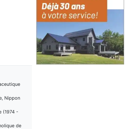
aceutique
ce, Nippon
 (1974 -
holique de