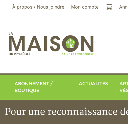
Aller au menu principal
Aller au contenu principal
Mon pa
À propos / Nous joindre
Mon compte
Ann
ABONNEMENT /
ACTUALITÉS
ART
BOUTIQUE
RÉ
Pour une reconnaissance de