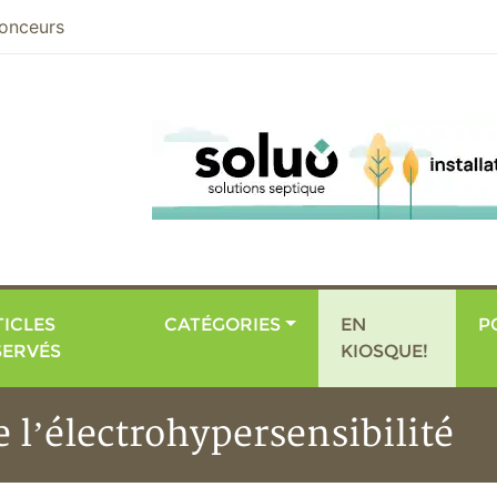
nier
onceurs
ICLES
CATÉGORIES
EN
P
SERVÉS
KIOSQUE!
 l’électrohypersensibilité