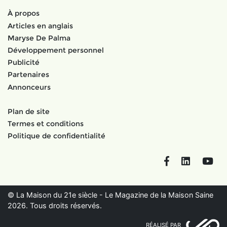
À propos
Articles en anglais
Maryse De Palma
Développement personnel
Publicité
Partenaires
Annonceurs
Plan de site
Termes et conditions
Politique de confidentialité
Facebook
LinkedIn
You
© La Maison du 21e siècle - Le Magazine de la Maison Saine
2026. Tous droits réservés.
RÉALISÉ PAR