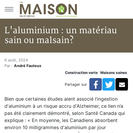
Aller au menu principal
Aller au contenu principal
L'aluminium : un matériau
sain ou malsain?
L'aluminium : un matériau sai
Accueil
6 août, 2024
Par :
André Fauteux
En kiosque!
Construction verte
Maisons saines
Maisons saines
Hypersensibilités environnementales
Facebook
Twitte
Co
Partager sur
L'aluminium : un matériau sain ou malsain?
Bien que certaines études aient associé l’ingestion
d'aluminium à un risque accru d'Alzheimer, ce lien n’a
pas été clairement démontré, selon Santé Canada qui
explique : « En moyenne, les Canadiens absorbent
environ 10 milligrammes d'aluminium par jour