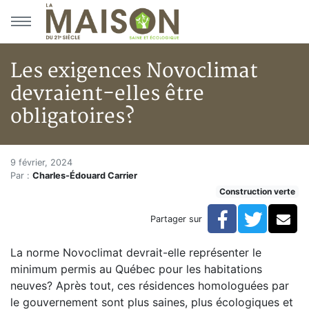
Aller au menu principal
Aller au contenu principal
Les exigences Novoclimat
devraient-elles être
obligatoires?
Les exigences Novoclimat devra
Accueil
9 février, 2024
Par :
Charles-Édouard Carrier
En kiosque!
Construction verte
Construction verte
Enveloppe du bâtiment
Facebook
Twitte
Co
Partager sur
Les exigences Novoclimat devraient-elles être obligat
La norme Novoclimat devrait-elle représenter le
minimum permis au Québec pour les habitations
neuves? Après tout, ces résidences homologuées par
le gouvernement sont plus saines, plus écologiques et