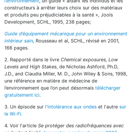
l’environnement
,
un guide « aidant les individus et les
constructeurs à arrêter leurs choix sur des matériaux
et produits peu préjudiciables à la santé »,
Jools
Development, SCHL, 1995, 238 pages;
Guide d’équipement mécanique pour un environnement
intérieur sain
,
Rousseau et al, SCHL, révisé en 2001,
166 pages.
2. Rapporté dans le livre
Chemical exposures, Low
Levels and High Stakes
, de Nicholas Ashford, Ph.D,
J.D., and Claudia Miller, M. D., John Wiley & Sons, 1998,
une référence en matière de médecine de
l’environnement que l’on peut désormais
télécharger
gratuitement ici
.
3. Un épisode sur
l'intolérance aux ondes
et l'autre
sur
le Wi-Fi.
4. Voir l'article
Se protéger des radiofréquences avec