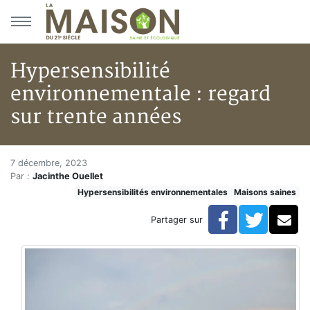
Aller au menu principal
Aller au contenu principal
Hypersensibilité
environnementale : regard
sur trente années
Hypersensibilité environnemen
Accueil
7 décembre, 2023
Par :
Jacinthe Ouellet
En kiosque!
Hypersensibilités environnementales
Maisons saines
Maisons saines
Hypersensibilités environnementales
Facebook
Twitte
Co
Partager sur
Hypersensibilité environnementale : regard sur trente