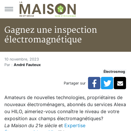
Aller au menu principal
Aller au contenu principal
Gagnez une inspection
électromagnétique
Gagnez une inspection électr
Accueil
10 novembre, 2023
Par :
André Fauteux
En kiosque!
Électrosmog
Électrosmog
Gagnez une inspection électromagnétique
Facebook
Twitte
Co
Partager sur
Amateurs de nouvelles technologies, propriétaires de
nouveaux électroménagers, abonnés du services Alexa
ou HILO, aimeriez-vous connaître le niveau de votre
exposition aux champs électromagnétiques?
La Maison du 21e siècle
et
Expertise