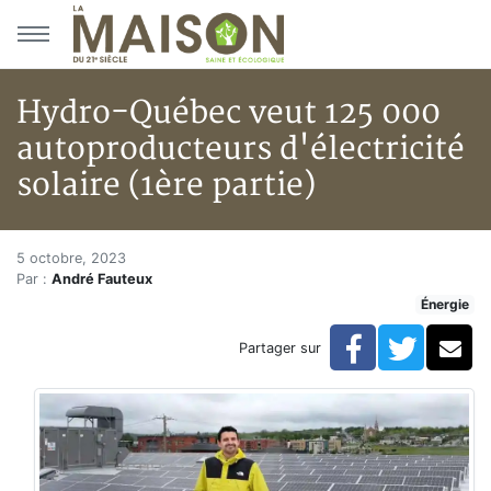
Aller au menu principal
Aller au contenu principal
Hydro-Québec veut 125 000
autoproducteurs d'électricité
solaire (1ère partie)
Hydro-Québec veut 125 000 auto
Accueil
5 octobre, 2023
Par :
André Fauteux
En kiosque!
Énergie
Énergie
Chauffage
Facebook
Twitte
Co
Partager sur
Hydro-Québec veut 125 000 autoproducteurs d'électric