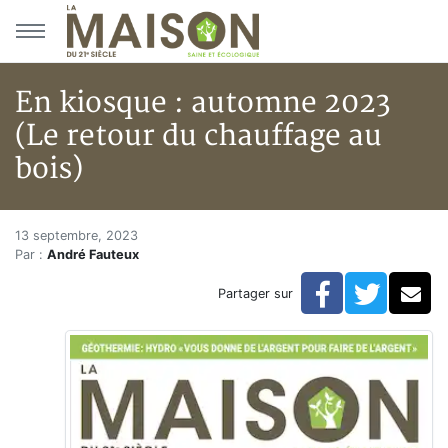
Aller au menu principal
Aller au contenu principal
En kiosque : automne 2023
(Le retour du chauffage au
bois)
En kiosque : automne 2023 (Le 
Accueil
13 septembre, 2023
Par :
André Fauteux
En kiosque!
Actualités
Facebook
Twitte
Co
Partager sur
En kiosque : automne 2023 (Le retour du chauffage a