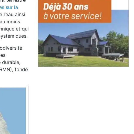
nt terrestre
es sur la
 l’eau ainsi
 au moins
nnique et qui
osystémiques.
odiversité
res
e durable,
RMN), fondé