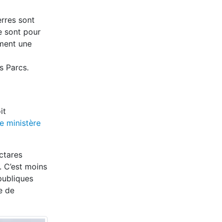
erres sont
ce sont pour
ement une
s Parcs.
it
le ministère
ctares
 C’est moins
publiques
e de