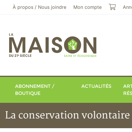
Aller au menu principal
Aller au contenu principal
Mon pa
À propos / Nous joindre
Mon compte
Ann
ABONNEMENT /
ACTUALITÉS
ART
BOUTIQUE
RÉ
La conservation volontaire 