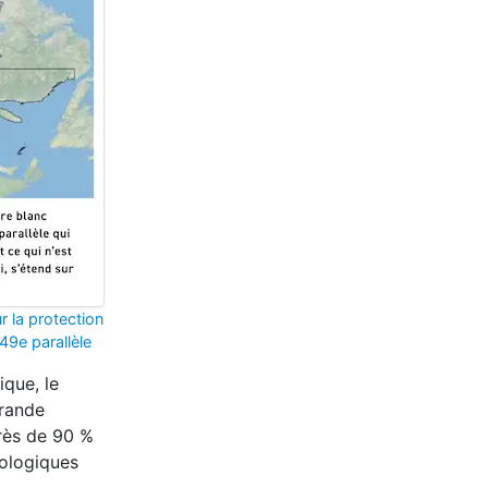
r la protection
49e parallèle
ique, le
grande
près de 90 %
cologiques