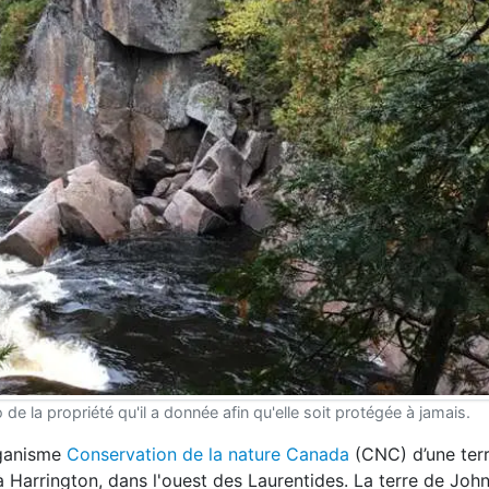
e la propriété qu'il a donnée afin qu'elle soit protégée à jamais.
rganisme
Conservation de la nature Canada
(CNC) d’une terr
à Harrington, dans l'ouest des Laurentides. La terre de John