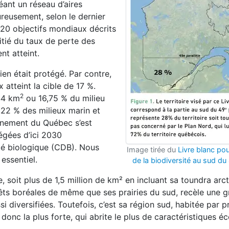
éant un réseau d’aires
reusement, selon le dernier
 20 objectifs mondiaux décrits
tié du taux de perte des
nt atteint.
en était protégé. Par contre,
atteint la cible de 17 %.
2
44 km
ou 16,75 % du milieu
22 % des milieux marin et
ernement du Québec s’est
tégées d’ici 2030
é biologique (CDB). Nous
Image tirée du
Livre blanc pou
essentiel.
de la biodiversité au sud du 
soit plus de 1,5 million de km² en incluant sa toundra arct
rêts boréales de même que ses prairies du sud, recèle une 
i diversifiées. Toutefois, c’est sa région sud, habitée par 
onc la plus forte, qui abrite le plus de caractéristiques é