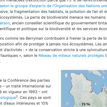
sont menacées d’extinction parce que 75 % de l’environneme
selon le groupe d’experts de l’Organisation des Nations uni
sive, la fragmentation des habitats, la pollution de l’air et de
s écosystèmes. La perte de biodiversité menace les humains
Watson
, ancien conseiller scientifique du gouvernement brita
ntifique et politique sur la biodiversité et les services éc
s comme les Berryman contribuent à freiner la perte de bi
isposition afin de protéger à jamais nos écosystèmes. Les ai
 d’activités : « de la conservation stricte à une sylvicultur
fauniques », selon le
Réseau de milieux naturels protégés
(
.
e la Conférence des parties
 – un traité international sur
ré en vigueur en 1993 – ont
2
iologique
. Ces pays se sont
t d’eaux intérieures et 10%