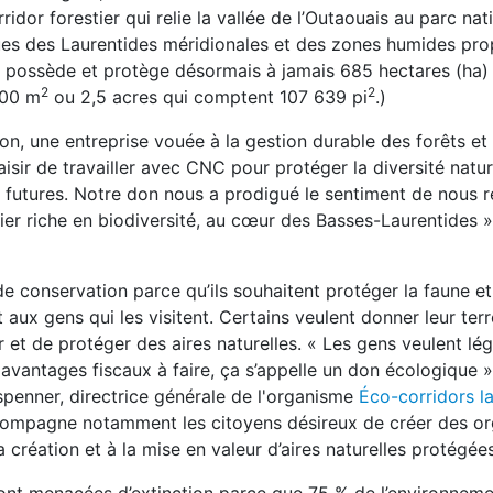
idor forestier qui relie la vallée de l’Outaouais au parc nat
ques des Laurentides méridionales et des zones humides pro
ui possède et protège désormais à jamais 685 hectares (ha)
2
2
000 m
ou 2,5 acres qui comptent 107 639 pi
.)
n, une entreprise vouée à la gestion durable des forêts et 
laisir de travailler avec CNC pour protéger la diversité natur
s futures. Notre don nous a prodigué le sentiment de nous r
ier riche en biodiversité, au cœur des Basses-Laurentides »
 conservation parce qu’ils souhaitent protéger la faune et 
 aux gens qui les visitent. Certains veulent donner leur ter
r et de protéger des aires naturelles. « Les gens veulent lé
 avantages fiscaux à faire, ça s’appelle un don écologique »
enner, directrice générale de l'organisme
Éco-corridors l
compagne notamment les citoyens désireux de créer des o
 création et à la mise en valeur d’aires naturelles protégées