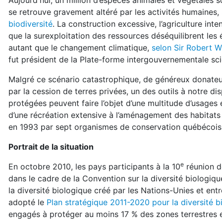
Aujourd'hui, un million d’espèces animales et végétales 
se retrouve gravement altéré par les activités humaines,
biodiversité
. La construction excessive, l’agriculture inten
que la surexploitation des ressources déséquilibrent le
autant que le changement climatique,
selon Sir Robert 
fut président de la Plate-forme intergouvernementale scie
Malgré ce scénario catastrophique, de généreux donateur
par la cession de terres privées, un des outils à notre d
protégées peuvent faire l’objet d’une multitude d’usages et
d’une récréation extensive à l’aménagement des habitats 
en 1993 par sept organismes de conservation québécois
Portrait de la situation
e
En octobre 2010, les pays participants à la 10
réunion d
dans le cadre de la Convention sur la diversité biologique
la diversité biologique créé par les Nations-Unies et ent
adopté le
Plan stratégique 2011-2020 pour la diversité b
engagés à protéger au moins 17 % des zones terrestres e