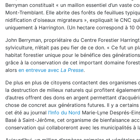
Berryman constituait « un maillon essentiel d’un vaste corr
Mont-Tremblant. Elle abrite des forêts de feuillues typi
nidification d'oiseaux migrateurs », expliquait le CNC q
uniquement à Harrington. (Un hectare correspond à 10 
John Berryman, propriétaire du Centre Forestier Harringto
sylviculture, n’était pas peu fier de ce don. « Ce fut un p
habitat forestier unique pour le bénéfice des génération
grâce à la conservation de cet important domaine forest
alors
en entrevue avec
La Presse
.
De plus en plus de citoyens contactent des organismes de
la destruction de milieux naturels qui profitent également
d’autres offrent des dons en argent permettant d’acquéri
chose de concret aux générations futures. Il y a certains
cet été au journal
l’Info du Nord
Marie-Lyne Després-Einsp
Basé à Saint-Jérôme, cet organisme de bienfaisance ac
conservation qui collaboreront avec les municipalités à la