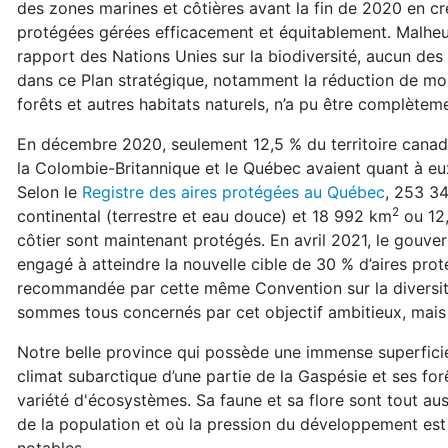
des zones marines et côtières avant la fin de 2020 en cr
protégées gérées efficacement et équitablement. Malheu
rapport des Nations Unies sur la biodiversité, aucun des
dans ce Plan stratégique, notamment la réduction de moi
forêts et autres habitats naturels, n’a pu être complèteme
En décembre 2020, seulement 12,5 % du territoire canadi
la Colombie-Britannique et le Québec avaient quant à eux 
Selon le
Registre des aires protégées au Québec
, 253 3
2
continental (terrestre et eau douce) et 18 992 km
ou 12,
côtier sont maintenant protégés. En avril 2021, le gouv
engagé à atteindre la nouvelle cible de 30 % d’aires pro
recommandée par cette même Convention sur la diversit
sommes tous concernés par cet objectif ambitieux, mais 
Notre belle province qui possède une immense superficie, 
climat subarctique d’une partie de la Gaspésie et ses fo
variété d'écosystèmes. Sa faune et sa flore sont tout auss
de la population et où la pression du développement est d