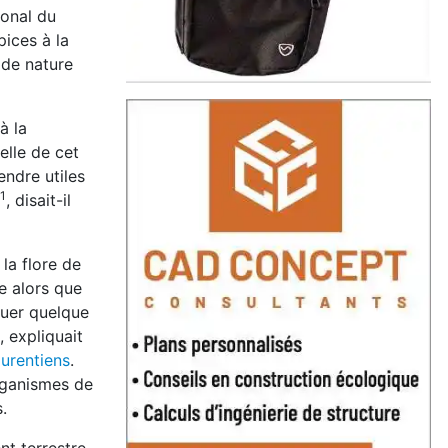
ional du
pices à la
 de nature
à la
elle de cet
endre utiles
1
, disait-il
la flore de
re alors que
guer quelque
, expliquait
aurentiens
.
rganismes de
.