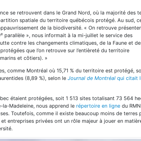
nce se retrouvent dans le Grand Nord, où la majorité des t
partition spatiale du territoire québécois protégé. Au sud, 
l’appauvrissement de la biodiversité. « On retrouve présent
e
9
parallèle », nous informait à la mi-juillet le service des
utte contre les changements climatiques, de la Faune et de
rotégées que l’on retrouve sur l’entièreté du territoire
marins et côtiers). »
es, comme Montréal où 15,71 % du territoire est protégé, so
urentides (8,89 %), selon le
Journal de Montréal
qui citait 
bec étaient protégées, soit 1 513 sites totalisant 73 564 he
de-la-Madeleine, nous apprend le
répertoire en ligne
du RMN.
ses. Toutefois, comme il existe beaucoup moins de terres 
 et entreprises privées ont un rôle majeur à jouer en matièr
rsité.