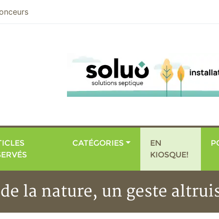
nier
onceurs
ICLES
CATÉGORIES
EN
P
SERVÉS
KIOSQUE!
de la nature, un geste altrui