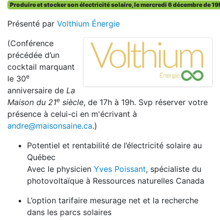
Produire et stocker son électricité solaire, le mercredi 6 décembre de 19
Présenté par
Volthium Énergie
(Conférence
précédée d’un
cocktail marquant
e
le 30
anniversaire de
La
e
Maison du 21
siècle
, de 17h à 19h. Svp réserver votre
présence à celui-ci en m'écrivant à
andre@maisonsaine.ca
.)
Potentiel et rentabilité de l’électricité solaire au
Québec
Avec le physicien
Yves Poissant
, spécialiste du
photovoltaïque à Ressources naturelles Canada
L’option tarifaire mesurage net et la recherche
dans les parcs solaires