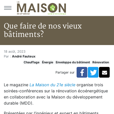
Aller au menu principal
Aller au contenu principal
Que faire de nos vieux
bâtiments?
Que faire de nos vieux bâtimen
Accueil
18 août, 2023
Par :
André Fauteux
En kiosque!
Chauffage
Énergie
Enveloppe du bâtiment
Rénovation
Énergie
Chauffage
Facebook
Twitte
Co
Partager sur
Que faire de nos vieux bâtiments?
Le magazine
La Maison du 21e siècle
organise trois
soirées-conférences sur la rénovation écoénergétique
en collaboration avec la Maison du développement
durable (MDD).
Présentées par l’ingénieur et expert en bâtiments