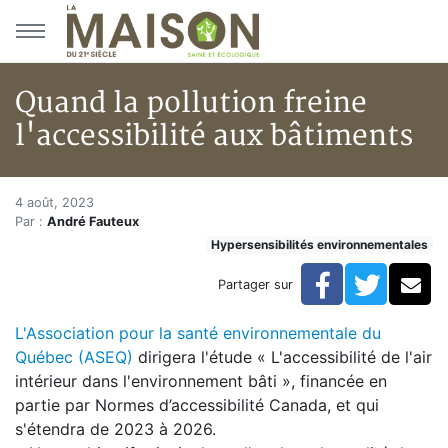
Aller au menu principal
Aller au contenu principal
Quand la pollution freine
l'accessibilité aux bâtiments
Quand la pollution freine l'acc
Accueil
4 août, 2023
Par :
André Fauteux
En kiosque!
Hypersensibilités environnementales
Actualités
Quand la pollution freine l'accessibilité aux bâtiments
Facebook
Twitte
Co
Partager sur
L'Association pour la santé environnementale du
Québec (ASEQ)
dirigera l'étude « L'accessibilité de l'air
intérieur dans l'environnement bâti », financée en
partie par Normes d’accessibilité Canada, et qui
s'étendra de 2023 à 2026.