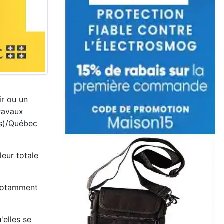
ir ou un
ravaux
es)/Québec
leur totale
 notamment
'elles se