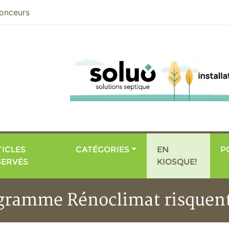
nier
onceurs
ICLES
CATÉGORIES
EN
P
SERVÉS
KIOSQUE!
rogramme Rénoclimat risque