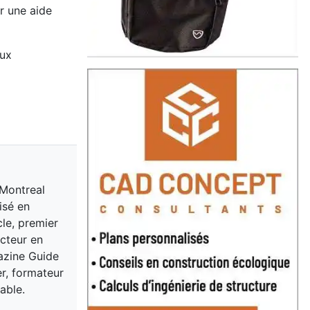
r une aide
aux
 Montreal
isé en
cle, premier
acteur en
gazine Guide
er, formateur
able.