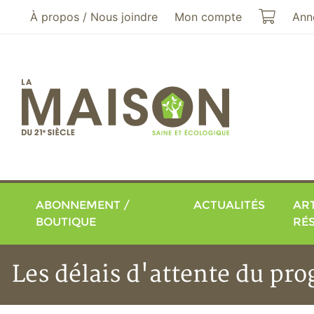
Aller au menu principal
Aller au contenu principal
Mon pa
À propos / Nous joindre
Mon compte
Ann
ABONNEMENT /
ACTUALITÉS
ART
BOUTIQUE
RÉ
Les délais d'attente du p