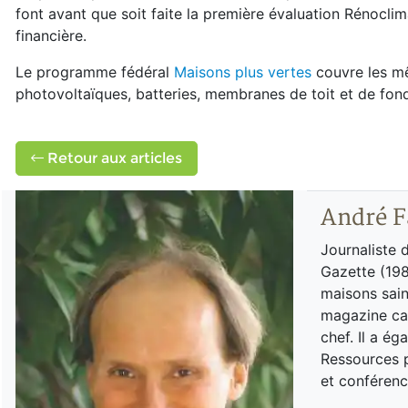
font avant que soit faite la première évaluation Rénocli
financière.
Le programme fédéral
Maisons plus vertes
couvre les mê
photovoltaïques, batteries, membranes de toit et de fon
Retour aux articles
André F
Journaliste 
Gazette (198
maisons sain
magazine can
chef. Il a é
Ressources p
et conférenc