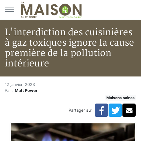
Aller au menu principal
Aller au contenu principal
L'interdiction des cuisinières
à gaz toxiques ignore la cause
première de la pollution
intérieure
L'interdiction des cuisinières 
Accueil
12 janvier, 2023
Par :
Matt Power
En kiosque!
Maisons saines
Maisons saines
Hypersensibilités environnementales
Facebook
Twitte
Co
Partager sur
L'interdiction des cuisinières à gaz toxiques ignore la