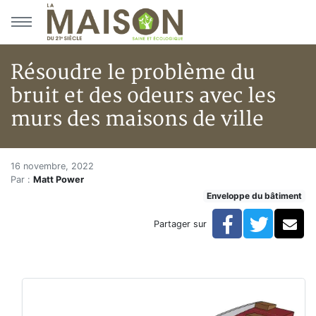
Aller au menu principal
Aller au contenu principal
Résoudre le problème du
bruit et des odeurs avec les
murs des maisons de ville
Résoudre le problème du bruit 
Accueil
16 novembre, 2022
Par :
Matt Power
En kiosque!
Enveloppe du bâtiment
Enveloppe du bâtiment
Résoudre le problème du bruit et des odeurs avec les
Facebook
Twitte
Co
Partager sur