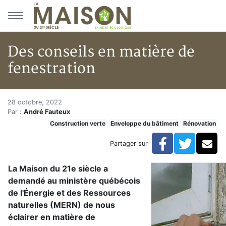
Aller au menu principal
Aller au contenu principal
Des conseils en matière de
fenestration
Des conseils en matière de fen
Accueil
28 octobre, 2022
Par :
André Fauteux
En kiosque!
Construction verte
Enveloppe du bâtiment
Rénovation
Construction verte
Enveloppe du bâtiment
Facebook
Twitte
Co
Partager sur
Des conseils en matière de fenestration
La Maison du 21e siècle a
demandé au ministère québécois
de l'Énergie et des Ressources
naturelles (MERN) de nous
éclairer en matière de