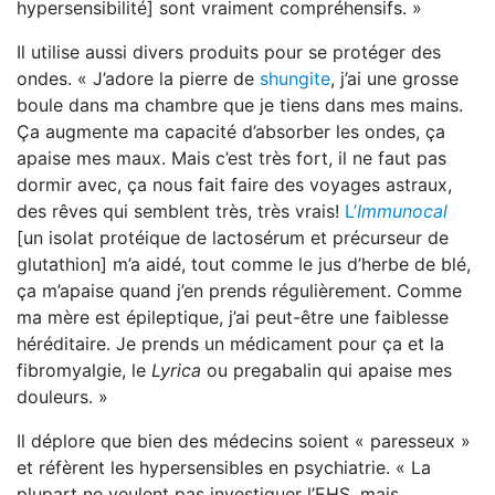
hypersensibilité] sont vraiment compréhensifs. »
Il utilise aussi divers produits pour se protéger des
ondes. « J’adore la pierre de
shungite
, j’ai une grosse
boule dans ma chambre que je tiens dans mes mains.
Ça augmente ma capacité d’absorber les ondes, ça
apaise mes maux. Mais c’est très fort, il ne faut pas
dormir avec, ça nous fait faire des voyages astraux,
des rêves qui semblent très, très vrais!
L’
Immunocal
[un isolat protéique de lactosérum et précurseur de
glutathion] m’a aidé, tout comme le jus d’herbe de blé,
ça m’apaise quand j’en prends régulièrement. Comme
ma mère est épileptique, j’ai peut-être une faiblesse
héréditaire. Je prends un médicament pour ça et la
fibromyalgie, le
Lyrica
ou pregabalin qui apaise mes
douleurs. »
Il déplore que bien des médecins soient « paresseux »
et réfèrent les hypersensibles en psychiatrie. « La
plupart ne veulent pas investiguer l’EHS, mais