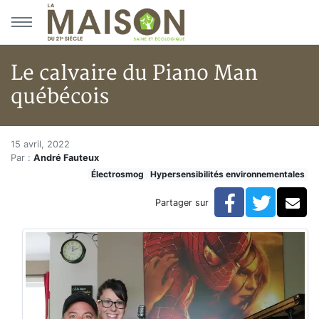
Aller au menu principal
Aller au contenu principal
Le calvaire du Piano Man
québécois
Le calvaire du Piano Man québ
Accueil
15 avril, 2022
Par :
André Fauteux
En kiosque!
Électrosmog
Hypersensibilités environnementales
Actualités
Le calvaire du Piano Man québécois
Facebook
Twitte
Co
Partager sur