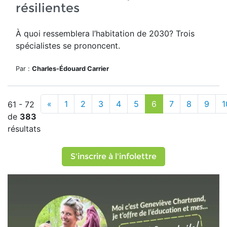
résilientes
À quoi ressemblera l’habitation de 2030? Trois
spécialistes se prononcent.
Par :
Charles-Édouard Carrier
«
1
2
3
4
5
6
7
8
9
1
61 - 72
de
383
résultats
S'inscrire à l'infolettre