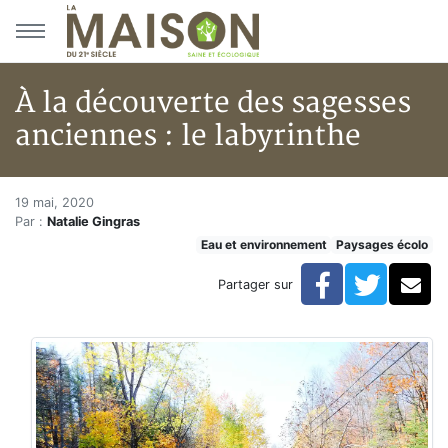
Aller au menu principal
Aller au contenu principal
À la découverte des sagesses
anciennes : le labyrinthe
À la découverte des sagesses an
Accueil
19 mai, 2020
Par :
Natalie Gingras
Articles
Eau et environnement
Paysages écolo
Eau et environnement
Eau et environnement
Facebook
Twitte
Co
Partager sur
À la découverte des sagesses anciennes : le labyrinth