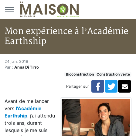
Aller au menu principal
Aller au contenu principal
Mon expérience à l’Académie
Earthship
Mon expérience à l’Académie 
Accueil
24 juin, 2019
Par :
Anna Di Tirro
Articles
Bioconstruction
Construction verte
Construction verte
Enveloppe du bâtiment
Facebook
Twitte
Co
Partager sur
Mon expérience à l’Académie Earthship
Avant de me lancer
vers
l’Académie
Earthship
, j’ai attendu
trois ans, durant
lesquels je me suis