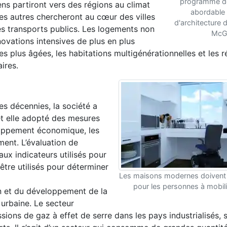
programme de
ens partiront vers des régions au climat
abordable 
Les autres chercheront au cœur des villes
d'architecture d
s transports publics. Les logements non
McGi
novations intensives de plus en plus
plus âgées, les habitations multigénérationnelles et les r
ires.
s décennies, la société a
 et elle adopté des mesures
eloppement économique, les
ment. L’évaluation de
aux indicateurs utilisés pour
être utilisés pour déterminer
Les maisons modernes doivent 
pour les personnes à mobili
in et du développement de la
 urbaine. Le secteur
ssions de gaz à effet de serre dans les pays industrialisés,