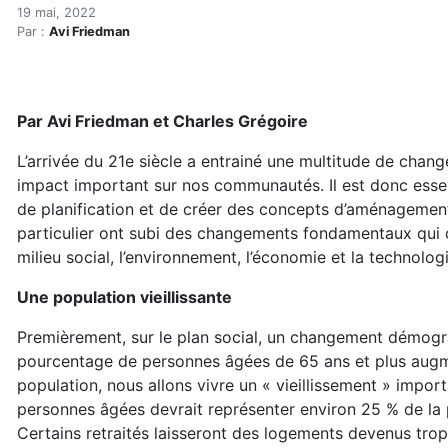
Les secteurs résidentiels :
Accueil
19 mai, 2022
Par :
Avi Friedman
Articles
Construction verte
Enveloppe du bâtiment
Les secteurs résidentiels : nouvelle époque, nouveaux
Par Avi Friedman et Charles Grégoire
L’arrivée du 21e siècle a entrainé une multitude de cha
impact important sur nos communautés. Il est donc essen
de planification et de créer des concepts d’aménagemen
particulier ont subi des changements fondamentaux qui o
milieu social, l’environnement, l’économie et la technolog
Une population vieillissante
Premièrement, sur le plan social, un changement démogra
pourcentage de personnes âgées de 65 ans et plus aug
population, nous allons vivre un « vieillissement » impor
personnes âgées devrait représenter environ 25 % de la 
Certains retraités laisseront des logements devenus trop 