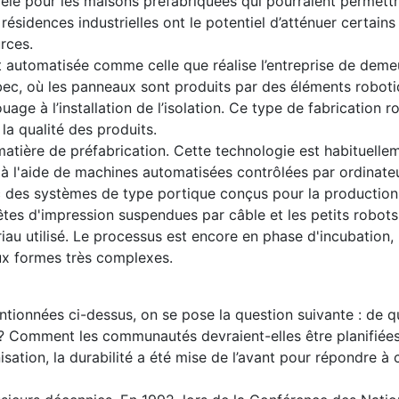
velé pour les maisons préfabriquées qui pourraient permett
 résidences industrielles ont le potentiel d’atténuer certain
urces.
 automatisée comme celle que réalise l’entreprise de deme
ec, où les panneaux sont produits par des éléments robot
age à l’installation de l’isolation. Ce type de fabrication r
la qualité des produits.
tière de préfabrication. Cette technologie est habituellem
à l'aide de machines automatisées contrôlées par ordinateu
ec des systèmes de type portique conçus pour la production 
êtes d'impression suspendues par câble et les petits robots
au utilisé. Le processus est encore en phase d'incubation, m
ux formes très complexes.
entionnées ci-dessus, on se pose la question suivante : de q
s? Comment les communautés devraient-elles être planifiée
sation, la durabilité a été mise de l’avant pour répondre à 