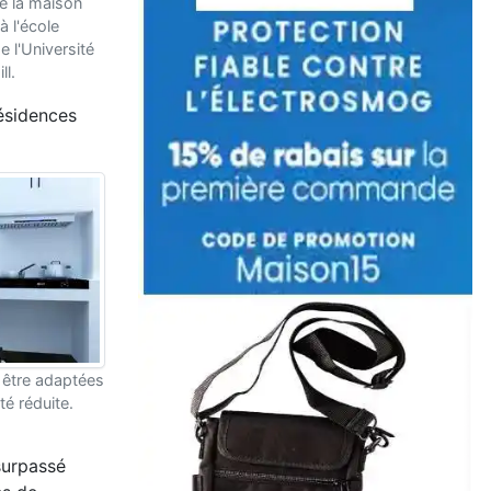
 la maison
à l'école
e l'Université
ll.
ésidences
être adaptées
té réduite.
 surpassé