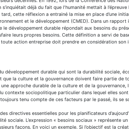
ieurs décennies. En 1992, lors de la Conférence des Natio
s’inquiétait déjà du fait que l'humanité mettait à l’épreuve 
tard, cette réflexion a entrainé la mise en place d’une initia
vironnement et le développement (CMED). Dans un rapport i
 que le développement durable répondait aux besoins du prés
aire leurs propres besoins. Cette définition a servi de bas
oute action entreprise doit prendre en considération son 
 du développement durable qui sont la durabilité sociale, é
que la culture et la gouvernance doivent faire partie de tou
on une approche durable de la culture et de la gouvernance, 
s du contexte sociopolitique particulier dans lequel elles son
s toujours tenu compte de ces facteurs par le passé, ils se s
s directives essentielles pour les planificateurs d’aujourd’
té sociale. L’expression « besoins sociaux » représente u
sieurs façons. En voici un exemple. Si l’objectif est la créa