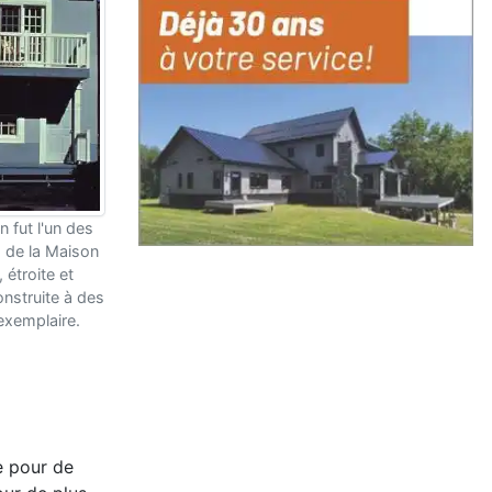
 fut l'un des
 de la Maison
 étroite et
nstruite à des
'exemplaire.
e pour de