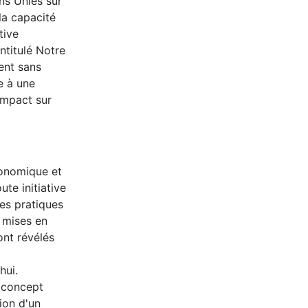
ns Unies sur
la capacité
tive
ntitulé Notre
ent sans
e à une
impact sur
conomique et
te initiative
les pratiques
t mises en
ont révélés
hui.
n concept
tion d'un