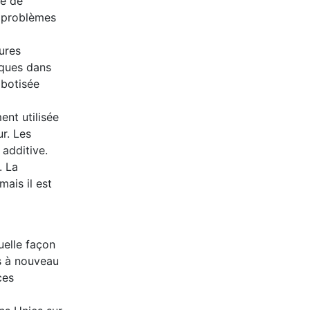
re de
s problèmes
ures
iques dans
obotisée
ent utilisée
r. Les
additive.
. La
ais il est
uelle façon
s à nouveau
ces