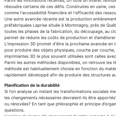
Parmi les innovations récentes, on note un intérêt renou
résoudre certains de ces défis. Construites en usine, ces
comme l'accessibilité financière et l'efficacité des resso
Une autre avancée récente est la production entièrement
préfabriquées Laprise située à Montmagny, près de Québ
toutes les phases de la fabrication, du découpage, au clou
permet de réduire les coûts de production et d’améliorer 
L'impression 3D promet d'être la prochaine avancée en ma
pour produire des objets physiques, couche par couche, 
imprimantes 3D le plus souvent utilisées sont celles av
Parmi les autres méthodes disponibles, on retrouve les t
méthode est habituellement choisie en fonction du matéri
rapidement développé afin de produire des structures a
Planification de la durabilité
Si l’on analyse un instant les transformations sociales m
les changements nécessaires devraient-ils être apporté
ou rénovées? En tant que philosophie et principe d’organi
questions.