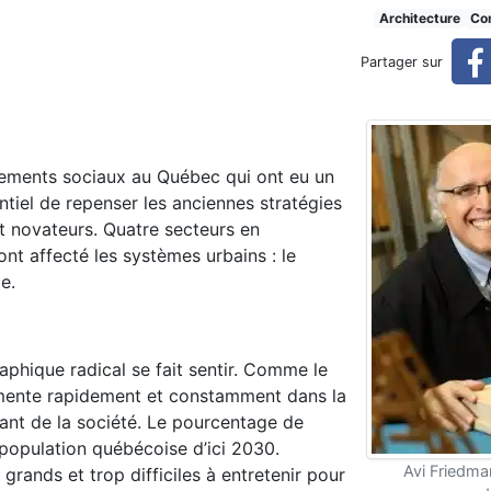
 nouvelle époque, nouveaux d
Architecture
Con
Partager sur
 défis, nouvelles idées
ngements sociaux au Québec qui ont eu un
tiel de repenser les anciennes stratégies
t novateurs. Quatre secteurs en
nt affecté les systèmes urbains : le
ie.
phique radical se fait sentir. Comme le
mente rapidement et constamment dans la
tant de la société. Le pourcentage de
population québécoise d’ici 2030.
Avi Friedman
grands et trop difficiles à entretenir pour