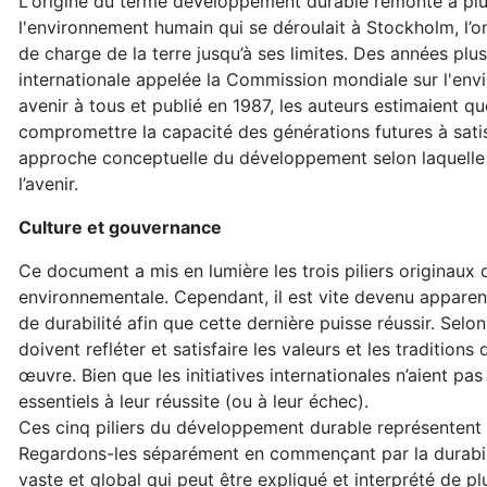
L'origine du terme développement durable remonte à plus
l'environnement humain qui se déroulait à Stockholm, l’on 
de charge de la terre jusqu’à ses limites. Des années plus 
internationale appelée la Commission mondiale sur l'en
avenir à tous et publié en 1987, les auteurs estimaient
compromettre la capacité des générations futures à satisf
approche conceptuelle du développement selon laquelle t
l’avenir.
Culture et gouvernance
Ce document a mis en lumière les trois piliers originaux
environnementale. Cependant, il est vite devenu apparent 
de durabilité afin que cette dernière puisse réussir. Sel
doivent refléter et satisfaire les valeurs et les tradition
œuvre. Bien que les initiatives internationales n’aient pa
essentiels à leur réussite (ou à leur échec).
Ces cinq piliers du développement durable représentent de
Regardons-les séparément en commençant par la durabili
vaste et global qui peut être expliqué et interprété de plu