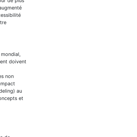
our de plus
a augmenté
ssibilité
tre
 mondial,
ment doivent
es non
 impact
deling) au
oncepts et