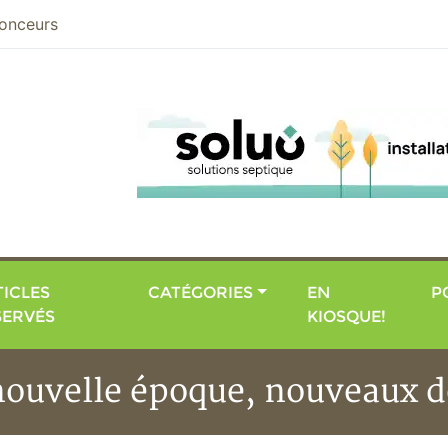
nier
onceurs
ICLES
CATÉGORIES
EN
P
SERVÉS
KIOSQUE!
 nouvelle époque, nouveaux d