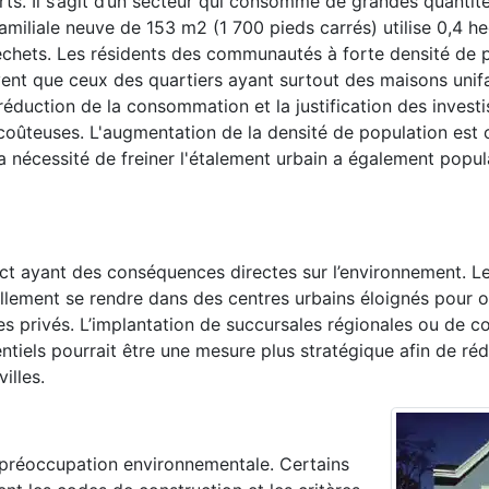
rts. Il s’agit d’un secteur qui consomme de grandes quantit
amiliale neuve de 153 m2 (1 700 pieds carrés) utilise 0,4 he
déchets. Les résidents des communautés à forte densité de 
uvent que ceux des quartiers ayant surtout des maisons unifa
 réduction de la consommation et la justification des invest
oûteuses. L'augmentation de la densité de population est 
 nécessité de freiner l'étalement urbain a également popula
ct ayant des conséquences directes sur l’environnement. Le
llement se rendre dans des centres urbains éloignés pour o
cules privés. L’implantation de succursales régionales ou de
ntiels pourrait être une mesure plus stratégique afin de réd
illes.
 préoccupation environnementale. Certains