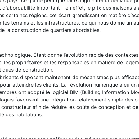
urs pays, ce qui ne peut que faire augmenter la demande p
rt d'abordabilité important – en effet, le prix des maisons 
 certaines régions, cet écart grandissant en matière d’acce
 les terrains et les infrastructures, ce qui nous donne un au
de la construction de quartiers abordables.
technologique. Étant donné l’évolution rapide des contextes
, les propriétaires et les responsables en matière de loge
tiques de construction.
bricants disposent maintenant de mécanismes plus efficac
our atteindre les clients. La révolution numérique a eu un
membres ont adopté le logiciel BIM (Building Information Mo
ogies favorisent une intégration relativement simple des c
constructeur afin de réduire les coûts de conception et de
ité des habitations.