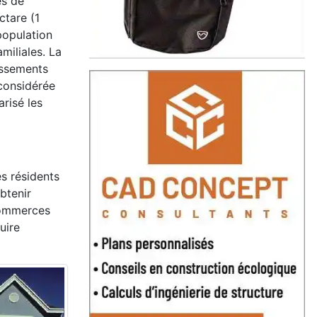
és de
ctare (1
population
miliales. La
issements
considérée
risé les
s résidents
btenir
 commerces
uire