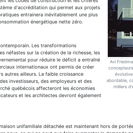
nt les codes de construction et les critères
ystème d'accréditation qui permet aux projets
pratiques entrainera inévitablement une plus
consommation énergétique nette zéro.
contemporain. Les transformations
néfastes sur la création de la richesse, les
ernemental pour réduire le déficit a entraîné
Avi Friedman
rciaux internationaux ont permis de créer
concepteurs
 autres ailleurs. La faible croissance
évolutive,
abordable, co
des investisseurs, des employeurs et des
milliers d
rché québécois affecteront les économies
ficateurs et les architectes devront également
 maison unifamiliale détachée est maintenant hors de porté