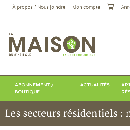
Aller au menu principal
Aller au contenu principal
Mon pa
À propos / Nous joindre
Mon compte
Ann
ABONNEMENT /
ACTUALITÉS
ART
BOUTIQUE
RÉ
Les secteurs résidentiels :