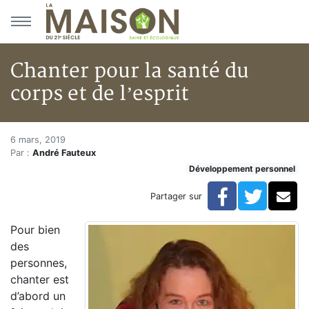
Aller au menu principal
Aller au contenu principal
Chanter pour la santé du
corps et de l’esprit
Chanter pour la santé du corps 
Accueil
6 mars, 2019
Par :
André Fauteux
Articles
Développement personnel
Développement personnel
Chanter pour la santé du corps et de l’esprit
Facebook
Twitte
Co
Partager sur
Pour bien
des
personnes,
chanter est
d’abord un