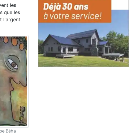
vent les
s que les
t l'argent
ppe Béha