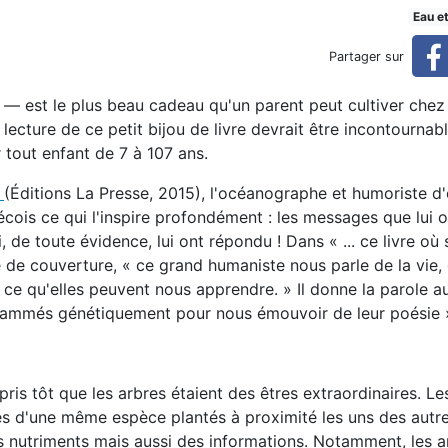
Eau e
Partager sur
 — est le plus beau cadeau qu'un parent peut cultiver chez 
 lecture de ce petit bijou de livre devrait être incontournabl
r tout enfant de 7 à 107 ans.
s
(Éditions La Presse, 2015), l'océanographe et humoriste d'
ois ce qui l'inspire profondément : les messages que lui o
, de toute évidence, lui ont répondu ! Dans « ... ce livre où 
me de couverture, « ce grand humaniste nous parle de la vie,
de ce qu'elles peuvent nous apprendre. » Il donne la parole a
grammés génétiquement pour nous émouvoir de leur poésie 
is tôt que les arbres étaient des êtres extraordinaires. Le
res d'une même espèce plantés à proximité les uns des autr
 nutriments mais aussi des informations. Notamment, les a