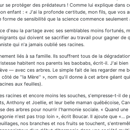
ur se protéger des prédateurs ! Comme lui explique dans ce
 enfant : « J'ai la profonde certitude, mon fils, que vos 
ne forme de sensibilité que la science commence seulement à
rce d'eau la partage avec ses semblables moins fortunés, 
rants qui doivent se sacrifier au travail pour gagner de q
niste qui n'a jamais oublié ses racines.
mement liés à sa famille. Ils souffrent tous de la dégradati
istesse habitent nos parents les baobabs, écrit-il. J'ai bien 
ève — avec ces arbres. Le simple fait de les regarder me b
côté de ''la Mère'' », nom qu'il donne à cet arbre géant qui
cines aux feuilles).
es racines et encore moins les souches, s'empresse-t-il de 
, Anthony et Joellie, et leur belle maman québécoise, Carol
sse des arbres pour nourrir l'harmonie sociale. « Quand une
nie n'est pas trop loin », écrit Boucar. Il ajoute que «... 
feuillages, nos branches et nos fruits se touchent, s'entremê