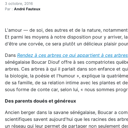
Merci, Boucar!
Accueil
3 octobre, 2016
Par :
André Fauteux
Articles
Eau et environnement
Eau et environnement
L'amour — de soi, des autres et de la nature, notamment
Merci, Boucar!
Et parmi les moyens à notre disposition pour y arriver, la
d'être une corvée, ce sera plutôt un délicieux plaisir pou
Dans
Rendez à ces arbres ce qui appartient à ces arbre
sénégalaise Boucar Diouf offre à ses compatriotes québéc
arbres. Ces arbres à qui il parlait dans son enfance et qui
la biologie, la poésie et l'humour », explique la quatriè
de sa famille, de sa relation intime avec les plantes et 
sous forme de conte car, selon lui, « nous sommes pro
Des parents doués et généreux
Ancien berger dans la savane sénégalaise, Boucar a compr
scientifiques savent aujourd'hui que les racines des arb
un réseau qui leur permet de partager non seulement des