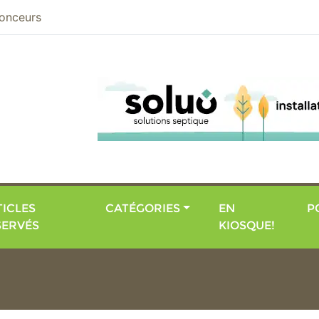
nier
onceurs
ICLES
CATÉGORIES
EN
P
SERVÉS
KIOSQUE!