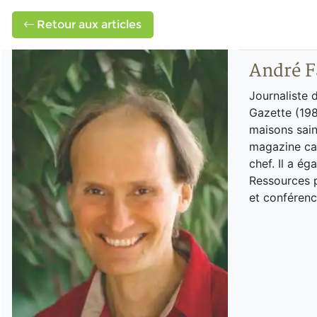
Retour aux articles
André F
Journaliste 
Gazette (198
maisons sain
magazine can
chef. Il a é
Ressources p
et conférenc