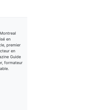
 Montreal
isé en
cle, premier
acteur en
gazine Guide
er, formateur
able.