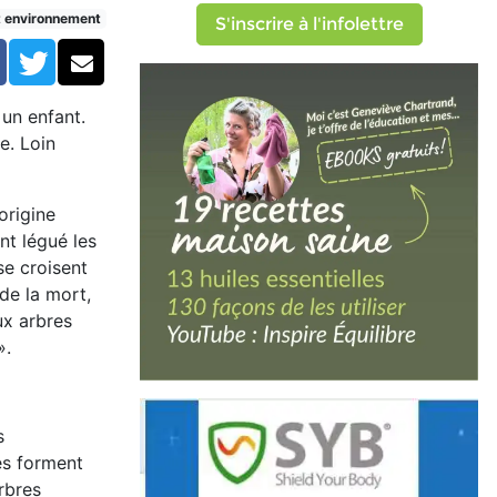
t environnement
S'inscrire à l'infolettre
Facebook
Twitter
Courriel
un enfant.
e. Loin
origine
nt légué les
se croisent
 de la mort,
ux arbres
».
s
es forment
rbres