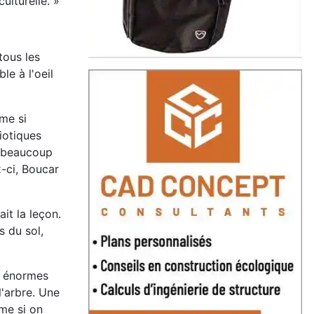
ulturelle. »
tous les
le à l'oeil
ême si
iotiques
t beaucoup
x-ci, Boucar
it la leçon.
s du sol,
ts énormes
l'arbre. Une
me si on