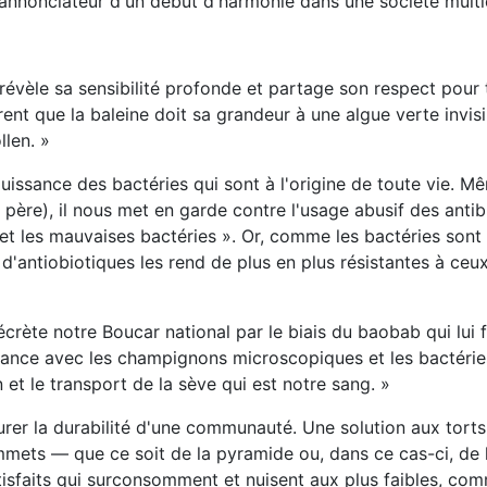
 annonciateur d'un début d'harmonie dans une société multic
ur révèle sa sensibilité profonde et partage son respect pour 
ent que la baleine doit sa grandeur à une algue verte invisib
len. »
puissance des bactéries qui sont à l'origine de toute vie. M
n père), il nous met en garde contre l'usage abusif des antib
s et les mauvaises bactéries ». Or, comme les bactéries son
 d'antiobiotiques les rend de plus en plus résistantes à ceu
rète notre Boucar national par le biais du baobab qui lui fa
liance avec les champignons microscopiques et les bactérie
n et le transport de la sève qui est notre sang. »
surer la durabilité d'une communauté. Une solution aux tor
mmets — que ce soit de la pyramide ou, dans ce cas-ci, de 
tisfaits qui surconsomment et nuisent aux plus faibles, com