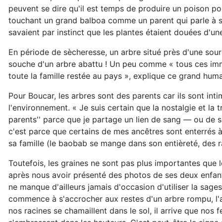
peuvent se dire qu'il est temps de produire un poison po
touchant un grand balboa comme un parent qui parle à son
savaient par instinct que les plantes étaient douées d'u
En période de sècheresse, un arbre situé près d'une sou
souche d'un arbre abattu ! Un peu comme « tous ces immig
toute la famille restée au pays », explique ce grand huma
Pour Boucar, les arbres sont des parents car ils sont inti
l'environnement. « Je suis certain que la nostalgie et la tr
parents'' parce que je partage un lien de sang — ou de s
c'est parce que certains de mes ancêtres sont enterrés à 
sa famille (le baobab se mange dans son entièreté, des ra
Toutefois, les graines ne sont pas plus importantes que l
après nous avoir présenté des photos de ses deux enfants
ne manque d'ailleurs jamais d'occasion d'utiliser la sage
commence à s'accrocher aux restes d'un arbre rompu, l'ago
nos racines se chamaillent dans le sol, il arrive que nos 