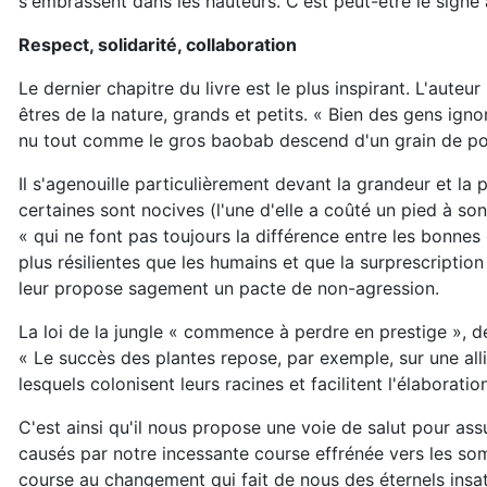
s'embrassent dans les hauteurs. C'est peut-être le signe
Respect, solidarité, collaboration
Le dernier chapitre du livre est le plus inspirant. L'aute
êtres de la nature, grands et petits. « Bien des gens ignor
nu tout comme le gros baobab descend d'un grain de pol
Il s'agenouille particulièrement devant la grandeur et la 
certaines sont nocives (l'une d'elle a coûté un pied à so
« qui ne font pas toujours la différence entre les bonne
plus résilientes que les humains et que la surprescription
leur propose sagement un pacte de non-agression.
La loi de la jungle « commence à perdre en prestige », déc
« Le succès des plantes repose, par exemple, sur une al
lesquels colonisent leurs racines et facilitent l'élaboratio
C'est ainsi qu'il nous propose une voie de salut pour as
causés par notre incessante course effrénée vers les so
course au changement qui fait de nous des éternels insa