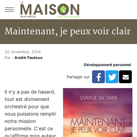
Aller au menu principal
Aller au contenu principal
Maintenant, je peux voir clair
Maintenant, je peux voir clair
Accueil
20 novembre, 2014
Par :
André Fauteux
Articles
Développement personnel
Développement personnel
Maintenant, je peux voir clair
Facebook
Twitte
Co
Partager sur
Il n'y a pas de hasard,
tout est divinement
orchestré pour que
nous puissions remplir
notre mission
personnelle. C'est ce
qu'affirme mon auteur