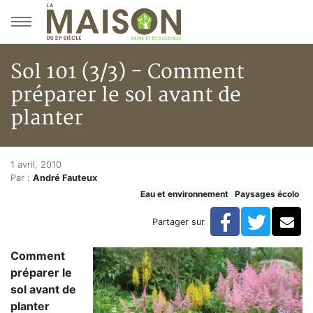
Aller au menu principal
Aller au contenu principal
Sol 101 (3/3) - Comment
préparer le sol avant de
planter
Sol 101 (3/3) - Comment prépar
Accueil
1 avril, 2010
Par :
André Fauteux
Articles
Eau et environnement
Paysages écolo
Eau et environnement
Eau et environnement
Facebook
Twitte
Co
Partager sur
Sol 101 (3/3) - Comment préparer le sol avant de plan
Comment
préparer le
sol avant de
planter