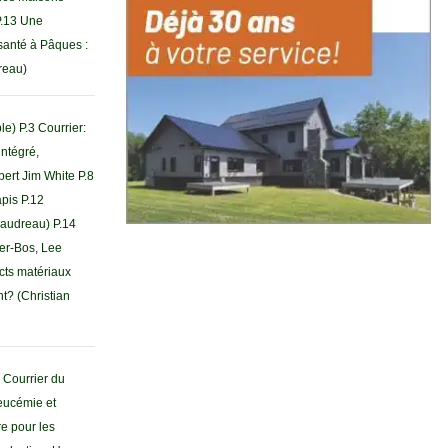
P.13 Une
 santé à Pâques :
dreau)
e) P.3 Courrier:
intégré,
pert Jim White P.8
apis P.12
Gaudreau) P.14
er-Bos, Lee
cts matériaux
nt? (Christian
 Courrier du
Leucémie et
e pour les