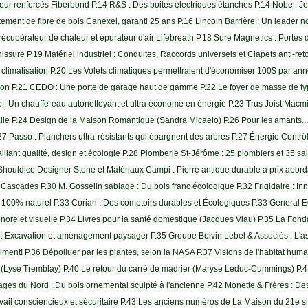
ieur renforcés Fiberbond P.14 R&S : Des boites électriques étanches P.14 Nobe : Jen
tement de fibre de bois Canexel, garanti 25 ans P.16 Lincoln Barrière : Un leader 
 récupérateur de chaleur et épurateur d'air Lifebreath P.18 Sure Magnetics : Portes 
ernissure P.19 Matériel industriel : Conduites, Raccords universels et Clapets anti-re
e climatisation P.20 Les Volets climatiques permettraient d'économiser 100$ par ann
ion P.21 CEDO : Une porte de garage haut de gamme P.22 Le foyer de masse de type
e : Un chauffe-eau autonettoyant et ultra économe en énergie P.23 Trus Joist Macmil
alle P.24 Design de la Maison Romantique (Sandra Micaelo) P.26 Pour les amants...
.27 Passo : Planchers ultra-résistants qui épargnent des arbres P.27 Énergie Contrô
lliant qualité, design et écologie P.28 Plomberie St-Jérôme : 25 plombiers et 35 sa
 Shouldice Designer Stone et Matériaux Campi : Pierre antique durable à prix abord
Cascades P.30 M. Gosselin sablage : Du bois franc écologique P.32 Frigidaire : Inn
 100% naturel P.33 Corian : Des comptoirs durables et Écologiques P.33 General E
onore et visuelle P.34 Livres pour la santé domestique (Jacques Viau) P.35 La Fond
: Excavation et aménagement paysager P.35 Groupe Boivin Lebel & Associés : L'a
aiment! P.36 Dépolluer par les plantes, selon la NASA P.37 Visions de l'habitat hum
C? (Lyse Tremblay) P.40 Le retour du carré de madrier (Maryse Leduc-Cummings) P.
nages du Nord : Du bois ornemental sculpté à l'ancienne P.42 Monette & Frères : 
ravail consciencieux et sécuritaire P.43 Les anciens numéros de La Maison du 21e s