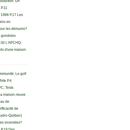
olaction: Un
 P.11
t 1998 P.17 Les
ains en
pour les démunis?
t gondoles
 P.30 L'APCHQ-
ils d'une maison
 immunité; Le golf
hite P.4
VC; Tests
s la maison neuve
iau de
fficacité de
(Hydro-Québec)
des incendies?
e P.19 Des