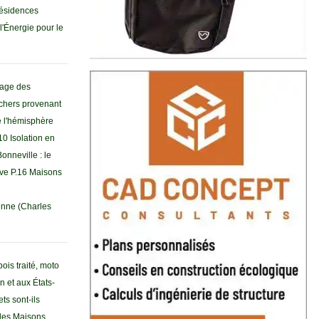
résidences
l'Énergie pour le
sage des
chers provenant
e l'hémisphère
10 Isolation en
nneville : le
ave P.16 Maisons
enne (Charles
ois traité, moto
 et aux États-
ts sont-ils
 les Maisons