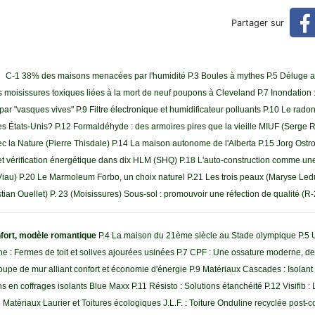
Partager sur
ir
C-1 38% des maisons menacées par l'humidité P.3 Boules à mythes P.5 Déluge a
 moisissures toxiques liées à la mort de neuf poupons à Cleveland P.7 Inondation : 
par "vasques vives" P.9 Filtre électronique et humidificateur polluants P.10 Le rad
es États-Unis? P.12 Formaldéhyde : des armoires pires que la vieille MIUF (Serge
vec la Nature (Pierre Thisdale) P.14 La maison autonome de l'Alberta P.15 Jorg Ostro
ité et vérification énergétique dans dix HLM (SHQ) P.18 L'auto-construction comme 
 Viau) P.20 Le Marmoleum Forbo, un choix naturel P.21 Les trois peaux (Maryse L
istian Ouellet) P. 23 (Moisissures) Sous-sol : promouvoir une réfection de qualité (R
ort, modèle romantique
P.4 La maison du 21ème siècle au Stade olympique P.5
nne : Fermes de toit et solives ajourées usinées P.7 CPF : Une ossature moderne, de 
oupe de mur alliant confort et économie d'énergie P.9 Matériaux Cascades : Isolant 
 en coffrages isolants Blue Maxx P.11 Résisto : Solutions étanchéité P.12 Visifib : 
P.13 Matériaux Laurier et Toitures écologiques J.L.F. : Toiture Onduline recyclée pos