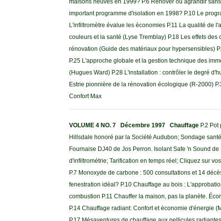
maisons neuves en 1999? P.6 Rénover ou agrandir sans 
important programme d'isolation en 1998? P.10 Le programm
L'infiltromètre évalue les économies P.11 La qualité de l
couleurs et la santé (Lyse Tremblay) P.18 Les effets des
rénovation (Guide des matériaux pour hypersensibles) P.
P.25 L'approche globale et la gestion technique des imm
(Hugues Ward) P.28 L'installation : contrôler le degré d'
Estrie pionnière de la rénovation écologique (R-2000) P
Confort Max
VOLUME 4 NO. 7 Décembre 1997 Chauffage
P.2 Pot
Hillsdale honoré par la Société Audubon; Sondage santé
Fournaise DJ40 de Jos Perron. Isolant Safe 'n Sound de 
d'infiltrométrie; Tarification en temps réel; Cliquez sur
P.7 Monoxyde de carbone : 500 consultations et 14 décès p
fenestration idéal? P.10 Chauffage au bois : L'approbatio
combustion P.11 Chauffer la maison, pas la planète. É
P.14 Chauffage radiant: Confort et économie d'énergie (M
P.17 Mésaventures de chauffage aux pellicules radiantes