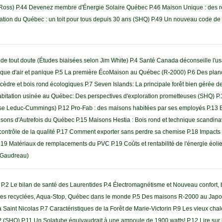
es Ross) P.44 Devenez membre d'Énergie Solaire Québec P.46 Maison Unique : des 
bitation du Québec : un toit pour tous depuis 30 ans (SHQ) P.49 Un nouveau code de 
 de tout doute (Études biaisées selon Jim White) P.4 Santé Canada déconseille l'u
que d'air et panique P.5 La première ÉcoMaison au Québec (R-2000) P.6 Des plan
cèdre et bois rond écologiques P.7 Seven Islands: La principale forêt bien gérée d
'habitation usinée au Québec: Des perspectives d'exploration prometteuses (SHQ) P.
yse Leduc-Cummings) P.12 Pro-Fab : des maisons habitées par ses employés P.13 Bo
aisons d'Autrefois du Québec P.15 Maisons Hestia : Bois rond et technique scandin
 contrôle de la qualité P.17 Comment exporter sans perdre sa chemise P.18 Impacts
9 Matériaux de remplacements du PVC P.19 Coûts et rentabilité de l'énergie éoli
e Gaudreau)
P.2 Le bilan de santé des Laurentides P.4 Électromagnétisme et Nouveau confort, b
les recyclées, Aqua-Stop, Québec dans le monde P.5 Des maisons R-2000 au Japon
aint Nicolas P.7 Caractéristiques de la Forêt de Marie-Victorin P.9 Les vieux chale
e ? (SHQ) P.11 Un Solatube équivaudrait à une ampoule de 1900 watts! P.12 Lire sur