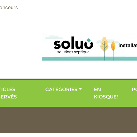
nier
onceurs
ICLES
CATÉGORIES
EN
P
SERVÉS
KIOSQUE!