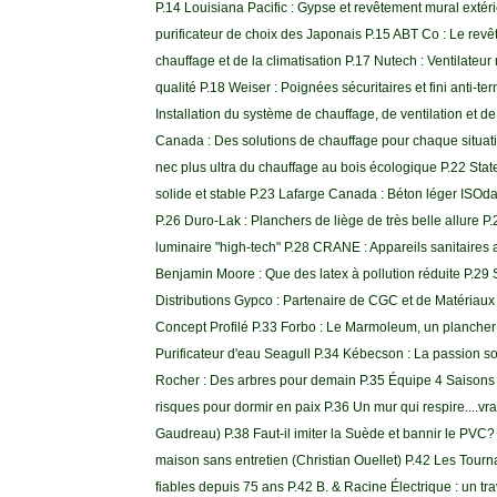
P.14 Louisiana Pacific : Gypse et revêtement mural extér
purificateur de choix des Japonais P.15 ABT Co : Le revê
chauffage et de la climatisation P.17 Nutech : Ventilateur
qualité P.18 Weiser : Poignées sécuritaires et fini anti-t
Installation du système de chauffage, de ventilation et d
Canada : Des solutions de chauffage pour chaque situat
nec plus ultra du chauffage au bois écologique P.22 Stat
solide et stable P.23 Lafarge Canada : Béton léger ISOd
P.26 Duro-Lak : Planchers de liège de très belle allure P
luminaire "high-tech" P.28 CRANE : Appareils sanitaires a
Benjamin Moore : Que des latex à pollution réduite P.29
Distributions Gypco : Partenaire de CGC et de Matériaux 
Concept Profilé P.33 Forbo : Le Marmoleum, un plancher
Purificateur d'eau Seagull P.34 Kébecson : La passion s
Rocher : Des arbres pour demain P.35 Équipe 4 Saisons 
risques pour dormir en paix P.36 Un mur qui respire....vr
Gaudreau) P.38 Faut-il imiter la Suède et bannir le PV
maison sans entretien (Christian Ouellet) P.42 Les Tour
fiables depuis 75 ans P.42 B. & Racine Électrique : un t