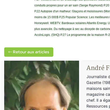
conduits propres pour un air sain (Serge Raymond) P.20 P
P.22 Autopsie d'un malheur: Glaçons et moisissures (M
moins de 15 000$ P.25 Popular Science: Les meilleures i
Honeywell. WEBTV. Bardeaux solaires Atlantis Energy. Un 
plus avancée. Du nettoyage à sec au dioxyde de carbone
AccèsLogis. (SHQ) P.27 Le programme de la maison R-20
Retour aux articles
André F
Journaliste 
Gazette (198
maisons sain
magazine can
chef. Il a é
Ressources p