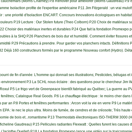
cauchemars (Morris Charney) P.8 Rénover pour améliorer (Morris Gaudreau) P.9 Is
e Isolaction profite de l'expertise américaine P.11 Jim Fitzgerald : un vrai mulot!
'air : une priorité d'Isolaction ENCART: Concours Innovations écologiques en habita
 couleurs P.19 Lecture : Our Stolen future (Theo Colborn) P.20 Choix de matériaux s
22 Choisir des matériaux inertes et durables P.24 Que fait la fondation Promexpo 
eubles à la SHQ P.26 Planchers de bois dur et humidité. Comment éviter fissures e
humidité P.29 Précautions à prendre. Pour garder vos planchers intacts. Définitions
.32 Déjà 160 constructeurs formés par le programme Nouveau confort (Hydro). Déta
 pourri de fin d'année: L'homme qui donnait ses illustrations; Pesticides, bélugas et
-environnement P.3 La SCHL nous éclaire : des questions pour le chercheur Jim W
Roxul P.5 Le frigo vert de Greenpeace bientôt fabriqué au Québec; La guerre au P
 vos fenêtres; Catalogue Real Goods. P.6 Le chauffage électrique : le moins cher dan
ar an P.8 Portes et fenêtres performantes : Arcon voit la vie en verre P.9 Le matér
n EPA : le nec le plus ultra. Moins de fumée, de cendres et de créosote; Très haute e
conomie de bois et...romantisme P.13 Thermostats électroniques ISO-THERM 3000 
icheline Gaudreau) P.15 Pellicules radiantes Flexwatt : Quelles furent les causes 
 (Jacinthe Ouellet) P.18 La fondation Promexpo lance une vidéo sur la toxicomani