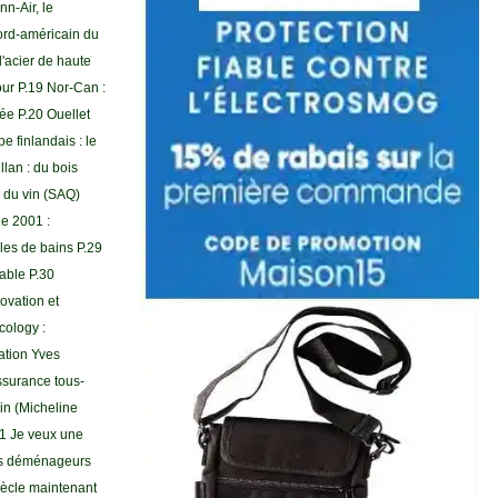
n-Air, le
nord-américain du
d'acier de haute
tour P.19 Nor-Can :
ée P.20 Ouellet
 finlandais : le
lan : du bois
 du vin (SAQ)
le 2001 :
lles de bains P.29
able P.30
ovation et
cology :
ation Yves
ssurance tous-
ain (Micheline
41 Je veux une
Des déménageurs
iècle maintenant