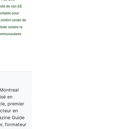
 Gold de van EE
ortable pour
Comfort center de
rale solaire la
communautaire.
 Montreal
isé en
cle, premier
acteur en
gazine Guide
er, formateur