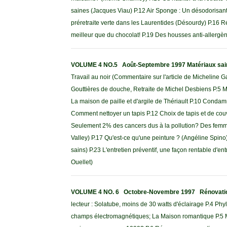
saines (Jacques Viau) P.12 Air Sponge : Un désodorisant
préretraite verte dans les Laurentides (Désourdy) P.16 R
meilleur que du chocolat! P.19 Des housses anti-allergène
VOLUME 4 NO.5 Août-Septembre 1997 Matériaux sain
Travail au noir (Commentaire sur l'article de Micheline 
Gouttières de douche, Retraite de Michel Desbiens P.5 Ma
La maison de paille et d'argile de Thériault P.10 Condamna
Comment nettoyer un tapis P.12 Choix de tapis et de cou
Seulement 2% des cancers dus à la pollution? Des femme
Valley) P.17 Qu'est-ce qu'une peinture ? (Angéline Spino
sains) P.23 L'entretien préventif, une façon rentable d'en
Ouellet)
VOLUME 4 NO. 6 Octobre-Novembre 1997 Rénovati
lecteur : Solatube, moins de 30 watts d'éclairage P.4 Phy
champs électromagnétiques; La Maison romantique P.5 Ma