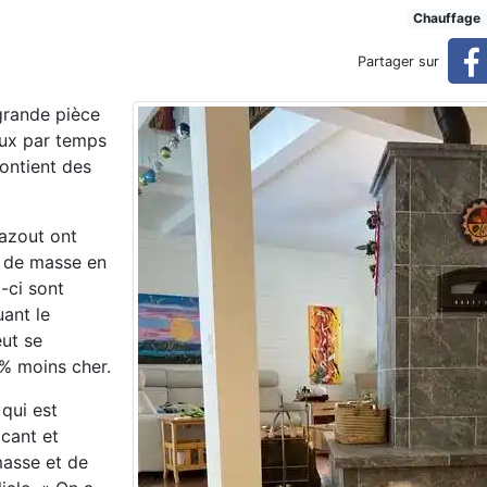
is jusqu'à 30 % moins cher
Chauffage
Partager sur
r
grande pièce
eux par temps
contient des
mazout ont
rs de masse en
x-ci
sont
uant le
ut se
 % moins cher.
 qui est
icant et
asse et de