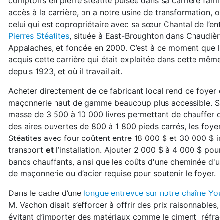
comptoirs en pierre stéatite
puisée dans sa carrière famil
accès
à la carrière, on a notre usine de transforma
tion, o
celui qui est copropriétaire
avec sa sœur Chantal de l’en
Pierres
Stéatites
, située à East-Broughton dans Chau
dièr
Appalaches, et fondée en 2000. C’est à ce
moment que l
acquis cette carrière
qui était exploitée dans cette même
depuis
1923, et où il travaillait.
Acheter directement de ce fabricant local rend
ce foyer 
maçonnerie haut de gamme beaucoup plus
accessible. S
masse de 3 500 à
10 000 livres permettant de chauffer
des aires ouvertes de 800 à 1 800 pieds
carrés, les foye
Stéatites avec
four coûtent entre 18 000 $ et 30 000 $
i
transport
et
l’installation. Ajouter
2 000 $ à 4 000 $ pour
bancs
chauffants, ainsi que les coûts d'une cheminée d'
de maçonnerie ou d’acier requise
pour soutenir le foyer.
Dans le cadre d’une
longue entrevue sur notre
chaîne Yo
M. Vachon disait s’efforcer
à offrir des prix raisonnables,
évitant
d’importer des matériaux comme le ciment
réfra