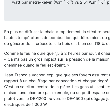
-1
-1
-1
-1
watt par mètre-kelvin (W.m
.K
) vs 2,51 W.m
.K
po
En plus de diffuser la chaleur rapidement, la stéatite pe
hautes températures de combustion qui détruiraient du 
de générer de la créosote si le bois est bien sec (18 % e
Comme le feu ne dure que 1,5 à 2 heures par jour, il ch
« Ça n'a pas un gros impact sur la pression de la maison, 
cheminée quand le feu est éteint. »
Jean-François Vachon explique que ses foyers assurent
rapport à un chauffage par convection et chaque degré d
C’est
un soleil au centre de la pièce. Les gens utilisent 
maison, une chambre
par exemple, ou un petit espace c
plutôt vers le DE-1200 ou vers le
DE-1500 qui dégage jus
électriques de 1 000 W.