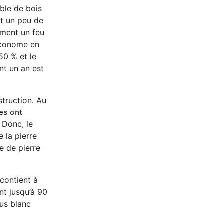
ble de bois
et un peu de
ement un feu
 économe en
50 % et le
nt un an est
struction.
Au
es ont
« Donc,
le
 la pierre
e de pierre
 contient à
ent jusqu’à 90
lus blanc