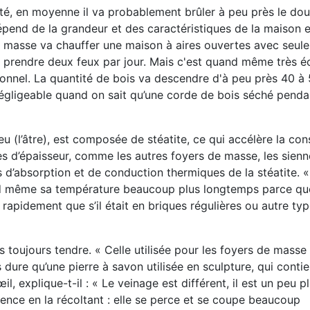
té, en moyenne il va probablement brûler à peu près le dou
épend de la grandeur et des caractéristiques de la maison 
 de masse va chauffer une maison à aires ouvertes avec seul
va prendre deux feux par jour. Mais c'est quand même très
onnel. La quantité de bois va descendre d'à peu près 40 à 
négligeable quand on sait qu’une corde de bois séché penda
eu (l’âtre), est composée de stéatite, ce qui accélère la con
s d’épaisseur, comme les autres foyers de
masse, les sienn
s d’absorption et de conduction thermiques de la stéatite. 
nd même sa
température beaucoup plus longtemps parce que
rapidement que s’il était en briques régulières ou autre
typ
as toujours
tendre. « Celle utilisée pour les foyers de masse
s dure qu’une pierre à savon
utilisée en sculpture, qui conti
œil, explique-t-il : « Le veinage est différent,
il est un peu p
érence en la récoltant : elle se perce et se coupe beaucoup