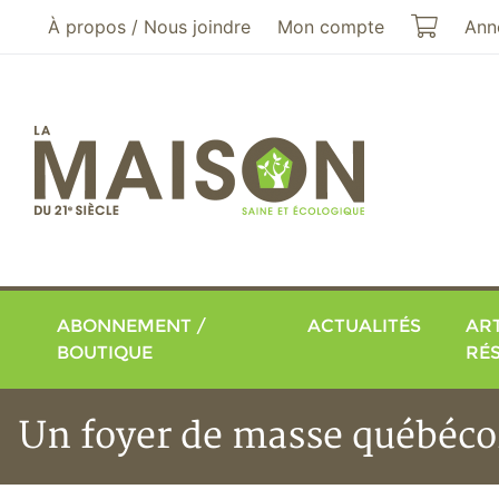
Aller au menu principal
Aller au contenu principal
Mon pa
À propos / Nous joindre
Mon compte
Ann
ABONNEMENT /
ACTUALITÉS
ART
BOUTIQUE
RÉ
Un foyer de masse québéco