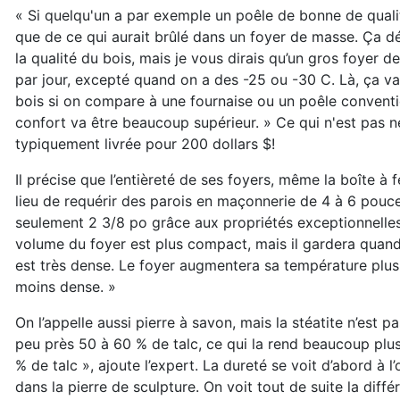
« Si quelqu'un a par exemple un poêle de bonne de quali
que de ce qui aurait brûlé dans un foyer de masse. Ça d
la qualité du bois, mais je vous dirais qu’un gros foyer
par jour, excepté quand on a des -25 ou -30 C. Là, ça 
bois si on compare à une fournaise ou un poêle conventi
confort va être beaucoup supérieur. » Ce qui n'est pas 
typiquement livrée pour 200 dollars $!
Il précise que l’entièreté de ses foyers, même la
boîte à f
lieu de requérir des parois en
maçonnerie de 4 à 6 pouce
seulement 2 3/8 po grâce aux propriétés excep
tionnelle
volume du foyer est plus compact, mais il gardera qua
est très
dense. Le foyer augmentera sa
température plus 
moins dense. »
On l’appelle aussi pierre à savon, mais la stéatite n’est p
peu près
50 à 60 % de talc, ce qui la rend beaucoup plu
% de talc », ajoute l’expert.
La dureté se voit d’abord à l’
dans la pierre de sculpture. On voit tout de suite
la diff