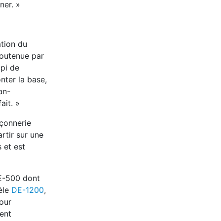
ner. »
lation du
soutenue par
 pi de
nter la base,
an-
ait. »
açonnerie
artir sur une
 et est
DE-500 dont
èle
DE-1200
,
our
vent