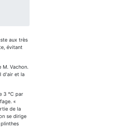
iste aux très
te,
évitant
e M. Vachon.
d'air et la
de 3 °C par
fage. «
rtie de la
on se dirige
 plinthes