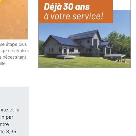
ule étape plus
nge de chaleur
ne nécessitant
lle.
ite et la
in par
ntre
 de 3,35