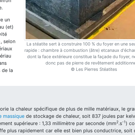
viron
e.
re un
u (et)
ité
, selon
La stéatite sert à construire 100 % du foyer en une se
ériaux
rapide : chambre à combustion (âtre) etcanaux d'écha
ériau
dont la face extérieure constitue la façade du foyer, 
ans
donc pas de pierre de revêtement additionne
© Les Pierres Stéatites
 de la
orie la chaleur spécifique de plus de mille matériaux, le gran
e massique
de stockage de chaleur, soit 837 joules par kelv
2
-1
èrement supérieure : 1,33 millimètre par seconde (mm
.s
) co
uffe plus rapidement car elle est bien plus conductrice, soit