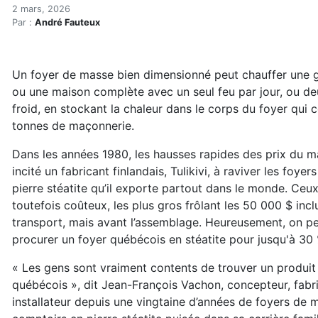
Un foyer de masse québéco
Accueil
2 mars, 2026
Par :
André Fauteux
Articles
Chauffage
Un foyer de masse québécois jusqu'à 30 % moins che
Un foyer de masse bien dimensionné peut chauffer une 
ou une maison complète avec un seul feu par jour, ou d
froid, en stockant la chaleur dans le corps du foyer qui 
tonnes de maçonnerie.
Dans les années 1980, les hausses rapides des prix du 
incité un fabricant finlandais,
Tulikivi, à raviver les foye
pierre stéatite qu’il exporte partout dans le monde. Ceu
toutefois coûteux, les plus gros frôlant les 50 000 $ incl
transport, mais avant l’as
semblage. Heureusement, on pe
procurer un foyer québécois en stéatite pour jusqu'à 30
« Les gens sont vraiment contents de trouver
un produit
québécois », dit Jean-Fran
çois Vachon, concepteur, fabr
installa
teur depuis une vingtaine d’années de foyers
de m