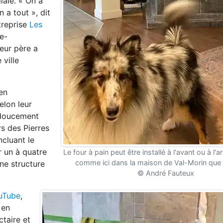
iale. « On a
n a tout », dit
treprise
Les
e-
eur père a
 ville
en
elon leur
 douce
ment
rs des Pierres
ncluant le
 un à quatre
Le four à pain peut être installé à l'avant ou à l'a
comme ici dans la maison de Val-Morin que j'
une
structure
© André Fauteux
uTube
,
 en
ctaire et