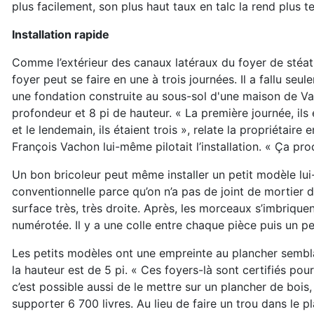
plus
facilement, son plus haut taux en talc la rend plus te
Installation rapide
Comme l’extérieur des canaux latéraux du foyer de stéat
foyer peut se faire en une
à trois journées. Il a fallu s
une fondation construite
au sous-sol d'une maison de Val
profon
deur et 8 pi de hauteur. « La première journée, il
et le lendemain, ils étaient trois »,
relate la propriétaire 
François
Vachon lui-même pilotait l’installation. « Ça pr
Un bon bricoleur peut même installer un petit modèle l
conventionnelle
parce qu’on n’a pas de joint de mortier d
surface très, très droite. Après,
les morceaux s’imbriquen
numérotée. Il y a une colle entre chaque pièce puis
un pe
Les petits modèles ont une empreinte au plancher sembla
la hauteur est de
5 pi. « Ces foyers-là sont certifiés po
c’est possible aussi de le mettre
sur un plancher de bois, 
supporter 6 700 livres. Au lieu de faire un trou dans le
pl