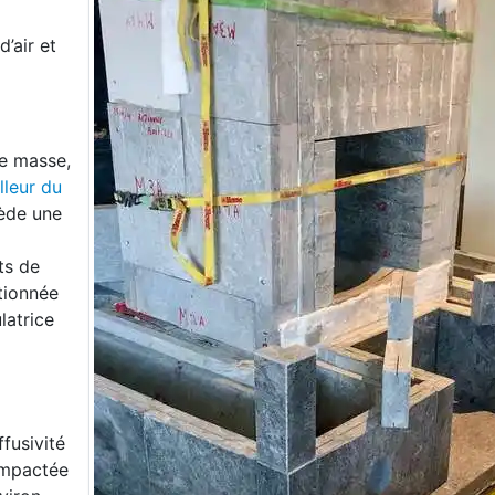
’air et
de masse,
lleur du
ède une
ts de
tionnée
latrice
ffusivité
compactée