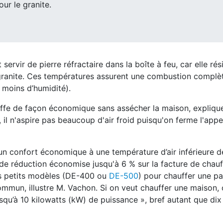
ur le granite.
ut
servir de pierre réfractaire dans la boîte à feu, car elle rés
granite. Ces températures assurent une combustion complè
t moins d’humidité).
auffe de façon économique sans assécher la maison, expliqu
il n'aspire pas beaucoup d'air froid puisqu'on ferme l'appel 
 un confort économique à une température
d’air inférieure 
e réduction économise jusqu'à 6 % sur la facture de chauf
les petits modèles
(DE-400 ou
DE-500
) pour chauffer une pa
ommun, illustre M. Vachon. Si on veut
chauffer une maison, 
qu’à 10 kilowatts (kW) de puissance », bref autant
que dix