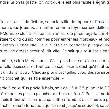
ndre. Si on la gratte,
on voit qu’elle est plus facile à égratig
ite sert aussi de
finition, selon la taille de l’appareil, l’instal
eulement deux jours pour monter l’énorme foyer
sur une dalle 
-Morin. Excluant ses bancs, il mesure 5 pi en façade par 4
s étaient cinq ou six hommes
pour entrer les morceaux et mo
en entrevue chez elle. Celle-ci était en confiance puisque Je
ocure une grosse sécurité,
dit-elle. On sait que tout est bien f
ui-même, selon
M. Vachon. « C’est plus facile qu’avec une m
e telle épaisseur et tout ça.
Le seul secret, c’est qu’il faut p
t un dans l’autre. Chaque pièce est taillée avec
des rainures
tit crochet qui les fixe ensemble. »
ble à celle d’un
poêle à bois, soit de 1,5 x 2,5 pi pour le 
ur être portés par un plancher de
bois renforcé. Pour le mod
mais il faut s’assurer que ça soit renforcé et
assez solide p
ancher et une fondation qui se rend jusqu’au sous-sol, sou