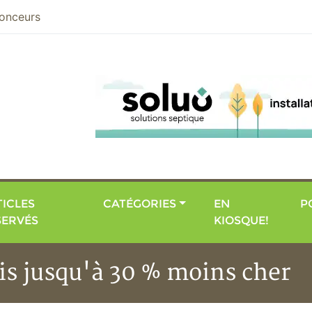
nier
onceurs
ICLES
CATÉGORIES
EN
P
SERVÉS
KIOSQUE!
is jusqu'à 30 % moins cher