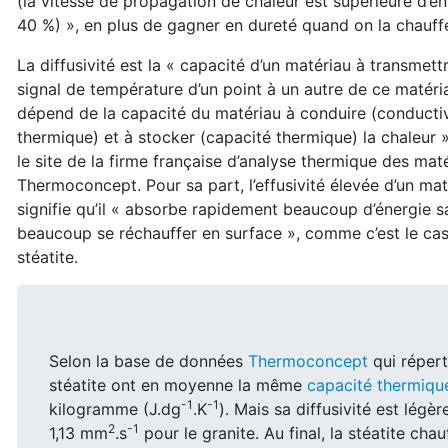
(la vitesse de propagation de chaleur est supérieure d’en
40 %) », en plus de gagner en dureté quand on la chauff
La diffusivité est la « capacité d’un matériau à transmett
signal de température d’un point à un autre de ce matéria
dépend de la capacité du matériau à conduire (conductiv
thermique) et à stocker (capacité thermique) la chaleur »
le site de la firme française d’analyse thermique des mat
Thermoconcept. Pour sa part, l’effusivité élevée d’un mat
signifie qu’il « absorbe rapidement beaucoup d’énergie s
beaucoup se réchauffer en surface », comme c’est le cas
stéatite.
Selon la base de données
Thermoconcept
qui répert
stéatite ont en moyenne la même
capacité thermiqu
-1
-1
kilogramme (J.dg
.K
). Mais sa diffusivité est lég
2
-1
1,13 mm
.s
pour le granite. Au final, la stéatite cha