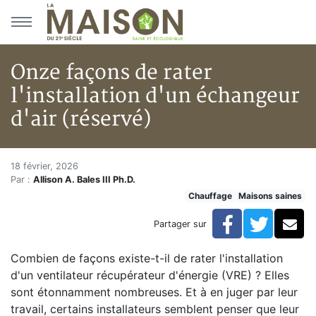
Aller au menu principal
Aller au contenu principal
Onze façons de rater
l'installation d'un échangeur
d'air (réservé)
Onze façons de rater l'installa
Accueil
18 février, 2026
Par :
Allison A. Bales III Ph.D.
Articles
Chauffage
Maisons saines
Maisons saines
Hypersensibilités environnementales
Facebook
Twitte
Co
Partager sur
Onze façons de rater l'installation d'un échangeur d'ai
Combien de façons existe-t-il de rater l'installation
d'un ventilateur récupérateur d'énergie (VRE) ? Elles
sont étonnamment nombreuses. Et à en juger par leur
travail, certains installateurs semblent penser que leur