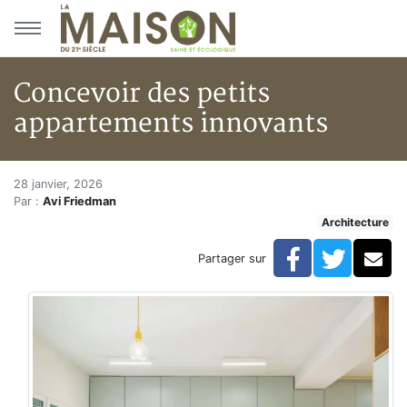
Aller au menu principal
Aller au contenu principal
Concevoir des petits
appartements innovants
Concevoir des petits appartem
Accueil
28 janvier, 2026
Par :
Avi Friedman
Articles
Architecture
Architecture
Concevoir des petits appartements innovants
Facebook
Twitte
Co
Partager sur