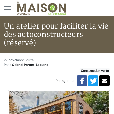
Aller au menu principal
Aller au contenu principal
Un atelier pour faciliter la vie
des autoconstructeurs
(réservé)
Un atelier pour faciliter la vie
Accueil
27 novembre, 2025
Par :
Gabriel Parent-Leblanc
Articles
Construction verte
Construction verte
Enveloppe du bâtiment
Facebook
Twitte
Co
Partager sur
Un atelier pour faciliter la vie des autoconstructeurs 