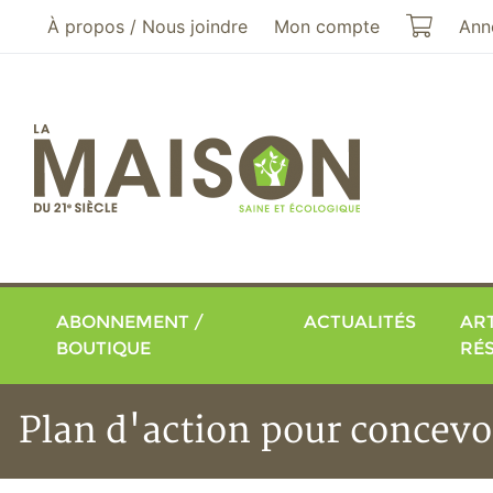
Aller au menu principal
Aller au contenu principal
Mon pa
À propos / Nous joindre
Mon compte
Ann
ABONNEMENT /
ACTUALITÉS
ART
BOUTIQUE
RÉ
Plan d'action pour concevo