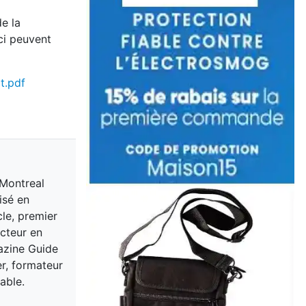
de la
ci peuvent
t.pdf
 Montreal
isé en
cle, premier
acteur en
gazine Guide
er, formateur
able.