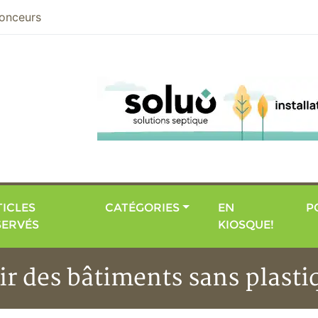
nier
onceurs
ICLES
CATÉGORIES
EN
P
SERVÉS
KIOSQUE!
ir des bâtiments sans plasti