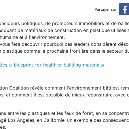
ir des bâtiments sans plasti
Partager sur
écideurs politiques, de promoteurs immobiliers et de baill
tiques
oquant de matériaux de construction en plastique utilisés 
humaine et à l'environnement.
vous fera découvrir pourquoi ces leaders considèrent déso
n plastique comme la prochaine frontière dans le secteur d
ics-a-blueprint-for-healthier-building-materials/
ution Coalition révèle comment l'environnement bâti est rem
ns, et comment il est possible de mieux reconstruire, avec 
ens entre les plastiques et les feux de forêt, en se concentr
vagé Los Angeles, en Californie, un exemple des conséquen
es.