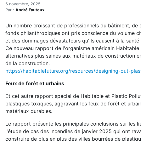
Plan d'action pour concevo
Accueil
6 novembre, 2025
Par :
André Fauteux
Articles
Actualités
Un nombre croissant de professionnels du bâtiment, de d
Plan d'action pour concevoir des bâtiments sans plas
fonds philanthropiques ont pris conscience du volume ch
et des dommages dévastateurs qu'ils causent à la santé 
Ce nouveau rapport de l'organisme américain Habitable 
alternatives plus saines aux matériaux de construction e
de la construction.
https://habitablefuture.org/resources/designing-out-plast
Feux de forêt et urbains
Et cet autre rapport spécial de Habitable et Plastic Poll
plastiques toxiques, aggravant les feux de forêt et urbai
matériaux durables.
Le rapport présente les principales conclusions sur les li
l'étude de cas des incendies de janvier 2025 qui ont ra
construire de plus en plus des villes bourrées de plastiqu