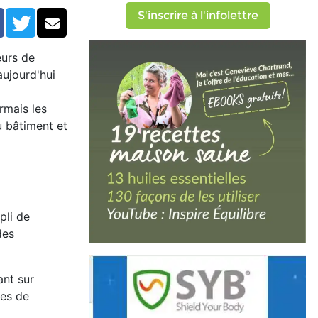
ques
S'inscrire à l'infolettre
Facebook
Twitter
Courriel
eurs de
aujourd'hui
rmais les
u bâtiment et
pli de
des
ant sur
ces de