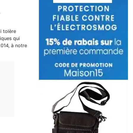
s
i tolère
iques qui
014, à notre