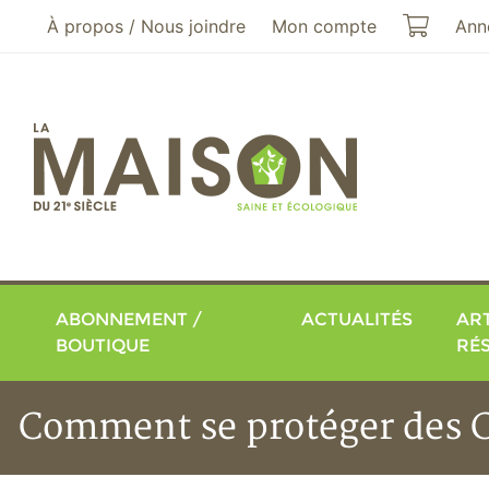
Aller au menu principal
Aller au contenu principal
Mon pa
À propos / Nous joindre
Mon compte
Ann
ABONNEMENT /
ACTUALITÉS
ART
BOUTIQUE
RÉ
Comment se protéger des CE