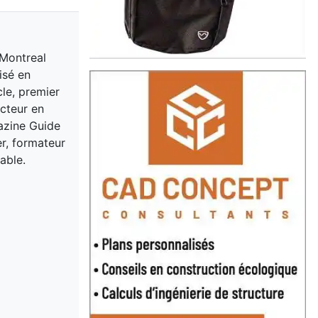
 Montreal
isé en
cle, premier
acteur en
gazine Guide
er, formateur
able.