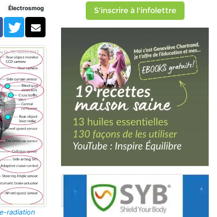
iques? (réservé)
Électrosmog
S'inscrire à l'infolettre
Facebook
Twitter
Courriel
e-radiation