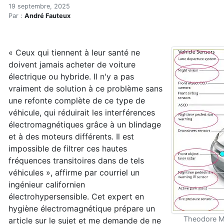
Comment se protéger des CE
Accueil
19 septembre, 2025
Par :
André Fauteux
Articles
Actualités
Comment se protéger des CEM dans les véhicules éle
« Ceux qui tiennent à leur santé ne
doivent jamais acheter de voiture
électrique ou hybride. Il n'y a pas
vraiment de solution à ce problème sans
une refonte complète de ce type de
véhicule, qui réduirait les interférences
électromagnétiques grâce à un blindage
et à des moteurs différents. Il est
impossible de filtrer ces hautes
fréquences transitoires dans de tels
véhicules », affirme par courriel un
ingénieur californien
électrohypersensible. Cet expert en
hygiène électromagnétique prépare un
Theodore Me
article sur le sujet et me demande de ne