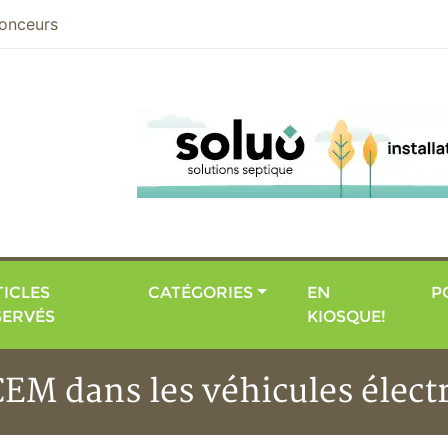
nier
onceurs
ICLES
CATÉGORIES
EN
P
SERVÉS
KIOSQUE!
M dans les véhicules électr