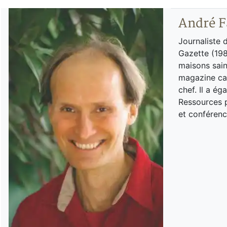
André F
Journaliste 
Gazette (198
maisons sain
magazine can
chef. Il a é
Ressources p
et conférenc