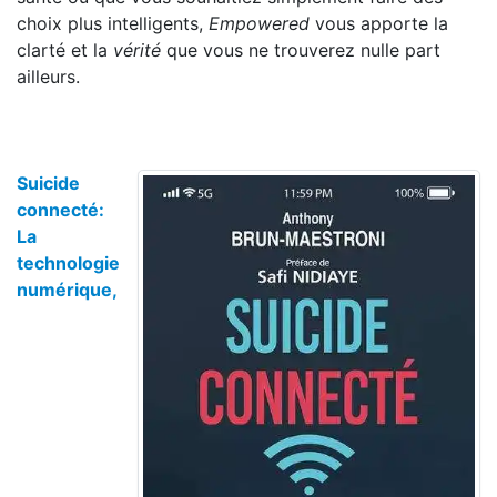
choix plus intelligents,
Empowered
vous apporte la
clarté et la
vérité
que vous ne trouverez nulle part
ailleurs.
Suicide
connecté:
La
technologie
numérique,